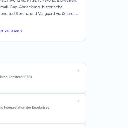
SCI World vs. FTSE All-World: EM-Anteil,
mall-Cap-Abdeckung, historische
enditedifferenz und Vanguard vs. iShares
uf Produktebene — TER, TD und Volumen.
rtikel lesen
eich konkreter ETFs.
 Interpretation der Ergebnisse.