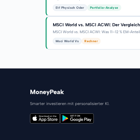
Etf Physisch Oder
Portfolio-Analyse
MSCI World vs. MSCI ACWI: Der Vergleich 
MSCI World vs. MSCI ACWI: Was 11–12 % EM-Anteil r
Msci World Vs
Rechner
MoneyPeak
Smarter investieren mit personalisierter KI.