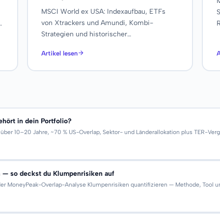
M
MSCI World ex USA: Indexaufbau, ETFs
S
von Xtrackers und Amundi, Kombi-
R
Strategien und historischer
a
Renditevergleich — so senkst du das US-
Artikel lesen
A
Klumpenrisiko gezielt.
ört in dein Portfolio?
ber 10–20 Jahre, ~70 % US-Overlap, Sektor- und Länderallokation plus TER-Vergl
 — so deckst du Klumpenrisiken auf
r MoneyPeak-Overlap-Analyse Klumpenrisiken quantifizieren — Methode, Tool und