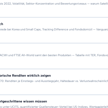
 2022, Volatilität, Sektor-Konzentration und Bewertungsniveaus — warum Satell
ch
ede bei Korea und Small Caps, Tracking Difference und Fondsdomizil — Vanguard
ACWI und FTSE All-World samt den besten Produkten — Tabelle mit TER, Fondsvo
rische Renditen wirklich zeigen
70: Renditen je Einstiegs- und Ausstiegsjahr, Haltedauer vs. Verlustwahrscheinlic
rtgeschrittene wissen müssen
ko unter UCITS, quantifizierter Quellensteuer-Vorteil bei US-Indizes, Wertpapier