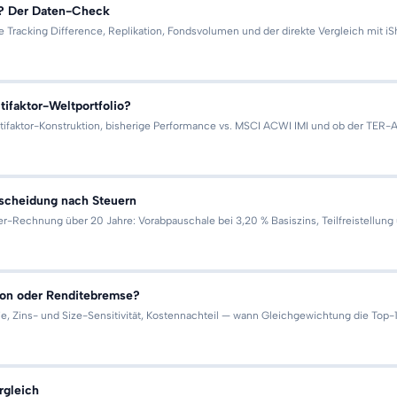
F? Der Daten-Check
e Tracking Difference, Replikation, Fondsvolumen und der direkte Vergleich mit 
ifaktor-Weltportfolio?
ktor-Konstruktion, bisherige Performance vs. MSCI ACWI IMI und ob der TER-Auf
tscheidung nach Steuern
-Rechnung über 20 Jahre: Vorabpauschale bei 3,20 % Basiszins, Teilfreistellung
tion oder Renditebremse?
 Zins- und Size-Sensitivität, Kostennachteil — wann Gleichgewichtung die Top-1
rgleich