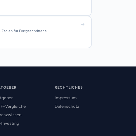
Zahlen für Fortgeschrittene.
ATGEBER
RECHTLICHES
tgeber
Impressum
F-Vergleiche
Datenschutz
nanzwissen
-Investing