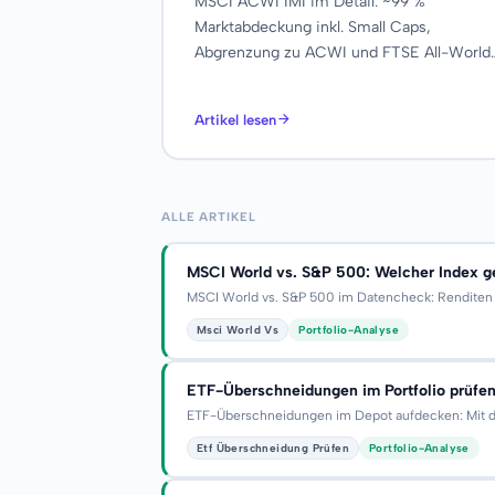
MSCI ACWI IMI im Detail: ~99 %
Marktabdeckung inkl. Small Caps,
Abgrenzung zu ACWI und FTSE All-World,
SPDR-ETF mit TER, TD und Sampling im
Datencheck.
Artikel lesen
ALLE ARTIKEL
MSCI World vs. S&P 500: Welcher Index geh
MSCI World vs. S&P 500 im Datencheck: Renditen ü
Msci World Vs
Portfolio-Analyse
ETF-Überschneidungen im Portfolio prüfen
ETF-Überschneidungen im Depot aufdecken: Mit de
Etf Überschneidung Prüfen
Portfolio-Analyse