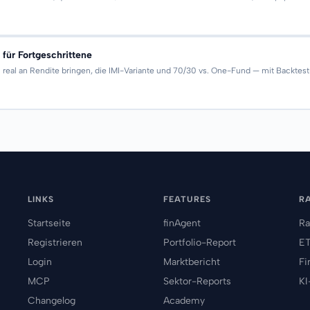
für Fortgeschrittene
eal an Rendite bringen, die IMI-Variante und 70/30 vs. One-Fund — mit Backtest-
LINKS
FEATURES
R
Startseite
finAgent
Ra
Registrieren
Portfolio-Report
ET
Login
Marktbericht
Fi
MCP
Sektor-Reports
KI
Changelog
Academy