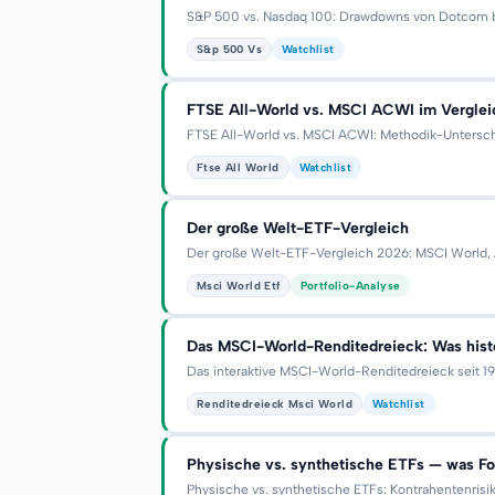
S&P 500 vs. Nasdaq 100: Drawdowns von Dotcom bis
S&p 500 Vs
Watchlist
FTSE All-World vs. MSCI ACWI im Verglei
FTSE All-World vs. MSCI ACWI: Methodik-Unterschi
Ftse All World
Watchlist
Der große Welt-ETF-Vergleich
Der große Welt-ETF-Vergleich 2026: MSCI World, 
Msci World Etf
Portfolio-Analyse
Das MSCI-World-Renditedreieck: Was histo
Das interaktive MSCI-World-Renditedreieck seit 19
Renditedreieck Msci World
Watchlist
Physische vs. synthetische ETFs — was Fo
Physische vs. synthetische ETFs: Kontrahentenrisi