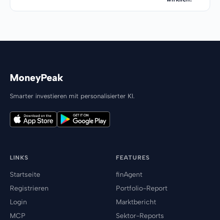
MoneyPeak
Smarter investieren mit personalisierter KI.
LINKS
FEATURES
Startseite
finAgent
Registrieren
Portfolio-Report
Login
Marktbericht
MCP
Sektor-Reports