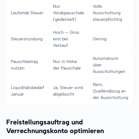
Nur
Volle
Laufende Steuer
Vorabpauschale
Ausschüttung
(gedeckelt)
steuerpflichtig
Hoch — Gros
Steuerstundung
erst bei
Gering
Verkauf
Automatisch
Pauschbetrag
Nur in Höhe
über
nutzen
der Pauschale
Ausschüttungen
Nein,
Liquiditätsbedarf
Ja, Steuer wird
Quellenabzug an
Januar
abgebucht
der Ausschüttung
Freistellungsauftrag und
Verrechnungskonto optimieren