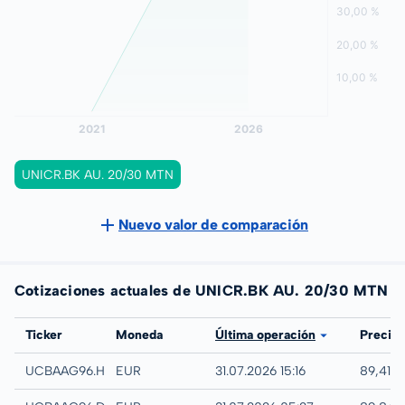
UNICR.BK AU. 20/30 MTN
Nuevo valor de comparación
Cotizaciones actuales de UNICR.BK AU. 20/30 MTN
Bolsa
Ticker
Moneda
Última operación
Precio
Hamburg
UCBAAG96.HAMB
EUR
31.07.2026 15:16
89,41 %