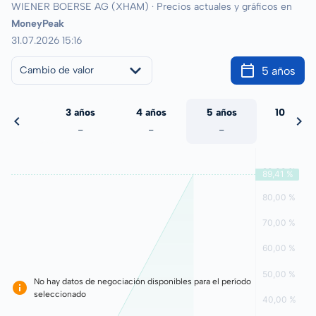
WIENER BOERSE AG (XHAM) · Precios actuales y gráficos en
MoneyPeak
31.07.2026 15:16
5 años
Cambio de valor
 años
3 años
4 años
5 años
10 años
-
-
-
-
-
No hay datos de negociación disponibles para el período
seleccionado