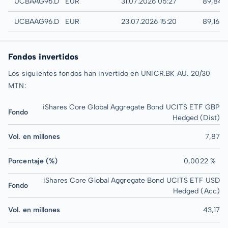
Quotrix
UCBAAG96.DUSD
EUR
31.07.2026 05:27
89,84 
Düsseldorf
UCBAAG96.DUSB
EUR
23.07.2026 15:20
89,16 %
Fondos invertidos
Los siguientes fondos han invertido en UNICR.BK AU. 20/30
MTN:
iShares Core Global Aggregate Bond UCITS ETF GBP
Fondo
Hedged (Dist)
Vol. en millones
7,87
Porcentaje (%)
0,0022 %
iShares Core Global Aggregate Bond UCITS ETF USD
Fondo
Hedged (Acc)
Vol. en millones
43,17