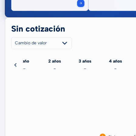
Sin cotización
Cambio de valor
echa
1 año
2 años
3 años
4 años
-
-
-
-