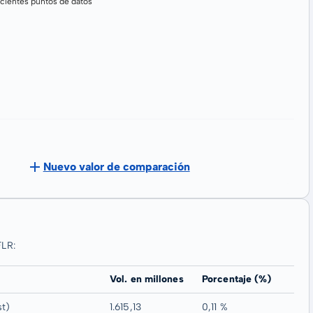
cientes puntos de datos
Nuevo valor de comparación
FLR:
Vol. en millones
Porcentaje (%)
st)
1.615,13
0,11 %