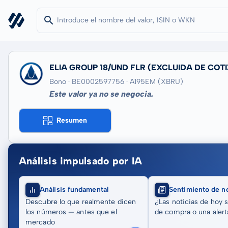
ELIA GROUP 18/UND FLR
(EXCLUIDA DE COT
Bono · BE0002597756
· A195EM
(XBRU)
Este valor ya no se negocia.
Resumen
Análisis impulsado por IA
Análisis fundamental
Sentimiento de no
Descubre lo que realmente dicen
¿Las noticias de hoy 
los números — antes que el
de compra o una alert
mercado