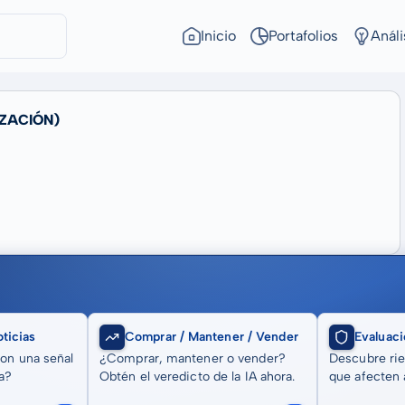
Inicio
Portafolios
Análi
IZACIÓN)
ticias
Comprar / Mantener / Vender
Evaluaci
son una señal
¿Comprar, mantener o vender?
Descubre rie
a?
Obtén el veredicto de la IA ahora.
que afecten a