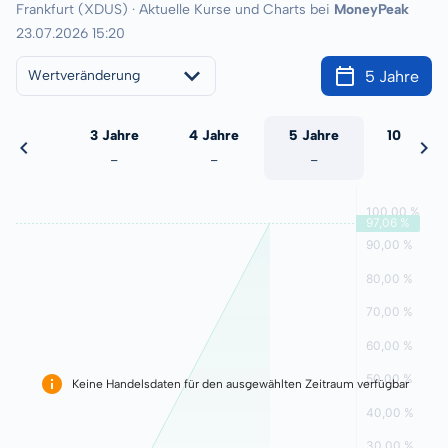
Frankfurt (XDUS) · Aktuelle Kurse und Charts bei
MoneyPeak
23.07.2026 15:20
5 Jahre
Wertveränderung
 Jahre
3 Jahre
4 Jahre
5 Jahre
10 Jahre
-
-
-
-
-
Keine Handelsdaten für den ausgewählten Zeitraum verfügbar