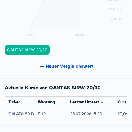
QANTAS AIRW 20/30
Neuer Vergleichswert
Aktuelle Kurse von QANTAS AIRW 20/30
Börse
Ticker
Währung
Letzter Umsatz
Kurs
Düsseldorf
QALADN80.DUSB
EUR
23.07.2026 15:20
97,06 