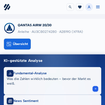
QANTAS AIRW 20/30
Anleihe · AU3CB0274280
· A2819G
(XFRA)
Übersicht
KI-gestützte Analyse
Fundamental-Analyse
Was die Zahlen wirklich bedeuten – bevor der Markt es
weiß.
News Sentiment