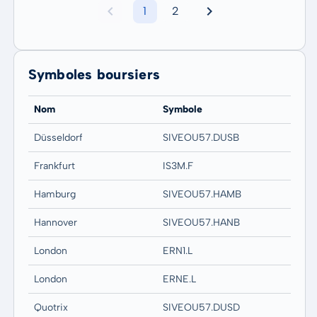
1
2
Symboles boursiers
Nom
Symbole
Düsseldorf
SIVEOU57.DUSB
Frankfurt
IS3M.F
Hamburg
SIVEOU57.HAMB
Hannover
SIVEOU57.HANB
London
ERN1.L
London
ERNE.L
Quotrix
SIVEOU57.DUSD