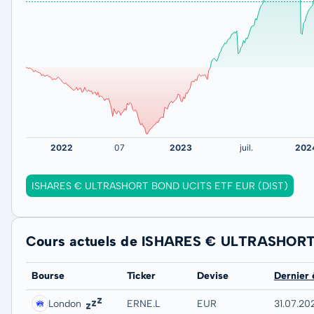
ISHARES € ULTRASHORT BOND UCITS ETF EUR (DIST)
Cours actuels de ISHARES € ULTRASHOR
Bourse
Ticker
Devise
Dernier
London
ERNE.L
EUR
31.07.202