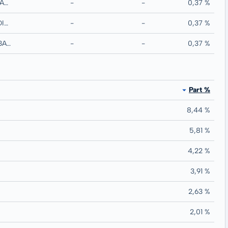
CRITERIA CAIXAHOLDING SA MTN RegS
-
-
0,37 %
BOOKING HOLDINGS INC
-
-
0,37 %
MEDIOBANCA BANCA DI CREDITO FINANZ MTN RegS
-
-
0,37 %
Part %
8,44 %
5,81 %
4,22 %
3,91 %
2,63 %
2,01 %