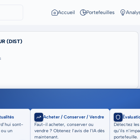
Accueil
Portefeuilles
Analy
R (DIST)
s
ualités
Acheter / Conserver / Vendre
Évaluati
rd’hui sont-
Faut-il acheter, conserver ou
Détectez les
t ou un
vendre ? Obtenez l’avis de l’IA dès
qu’ils n’imp
maintenant.
portefeuille.