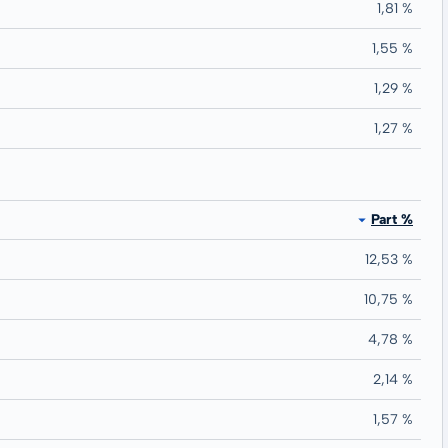
1,81 %
1,55 %
1,29 %
1,27 %
Part %
12,53 %
10,75 %
4,78 %
2,14 %
1,57 %