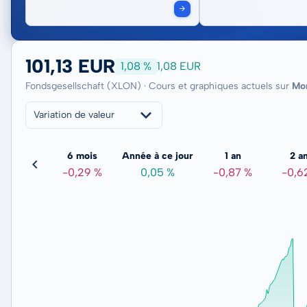
101,13 EUR
1,08 %
1,08 EUR
Fondsgesellschaft (XLON) · Cours et graphiques actuels sur
Mo
Variation de valeur
3 mois
6 mois
Année à ce jour
1 an
2 a
0,07 %
-0,29 %
0,05 %
-0,87 %
-0,6