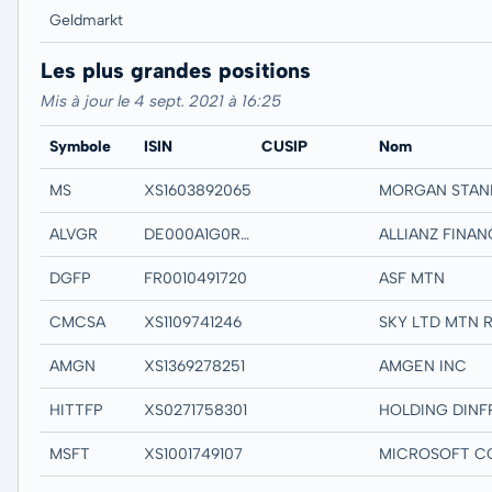
Geldmarkt
Les plus grandes positions
Mis à jour le 4 sept. 2021 à 16:25
Symbole
ISIN
CUSIP
Nom
MS
XS1603892065
ALVGR
DE000A1G0RU9
DGFP
FR0010491720
ASF MTN
CMCSA
XS1109741246
SKY LTD MTN 
AMGN
XS1369278251
AMGEN INC
HITTFP
XS0271758301
MSFT
XS1001749107