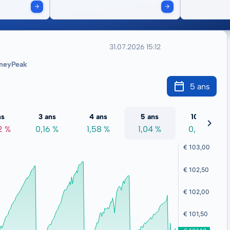
31.07.2026 15:12
neyPeak
5 ans
ns
3 ans
4 ans
5 ans
10 ans
2 %
0,16 %
1,58 %
1,04 %
0,68 %