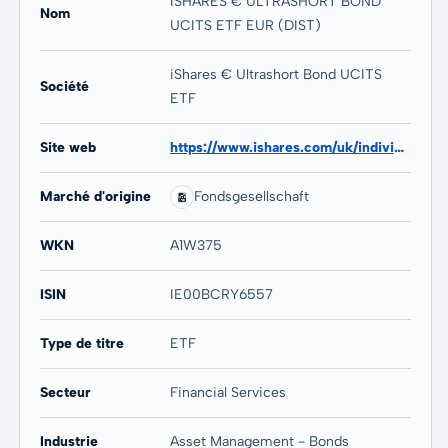
ISHARES € ULTRASHORT BOND
Nom
UCITS ETF EUR (DIST)
iShares € Ultrashort Bond UCITS
Société
ETF
Site web
https://www.ishares.com/uk/individual/en/products/258114/ishares-euro-ultrashort-bond-ucits-etf
Marché d'origine
Fondsgesellschaft
WKN
A1W375
ISIN
IE00BCRY6557
Type de titre
ETF
Secteur
Financial Services
Industrie
Asset Management - Bonds