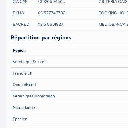
CAIXAB
ES0205045000
BKNG
XS1577747782
BACRED
XS1615501837
Répartition par régions
Région
Vereinigte Staaten
Frankreich
Deutschland
Vereinigtes Königreich
Niederlande
Spanien