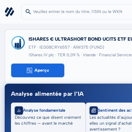
ISHARES € ULTRASHORT BOND UCITS ETF EU
ETF · IE00BCRY6557
· A1W375
(FUND)
iShares IV plc · TER 0,09 % · Irlande · Financial Service
Aperçu
Analyse alimentée par l’IA
Analyse fondamentale
Sentiment des act
Découvrez ce que disent vraiment
Les actualités d’aujou
les chiffres — avant le marché
elles un signal d’acha
avertissement ?