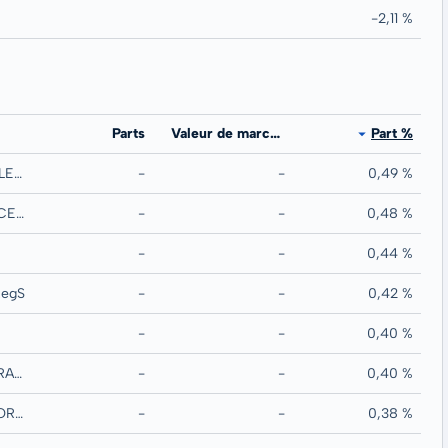
-2,11 %
Parts
Valeur de marché
Part %
MORGAN STANLEY MTN
-
-
0,49 %
ALLIANZ FINANCE II BV MTN RegS
-
-
0,48 %
-
-
0,44 %
RegS
-
-
0,42 %
-
-
0,40 %
HOLDING DINFRASTRUCTURES DE TRA RegS
-
-
0,40 %
MICROSOFT CORPORATION
-
-
0,38 %