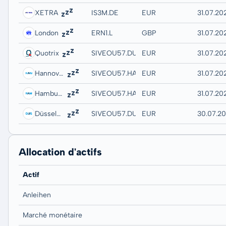
XETRA
IS3M.DE
EUR
31.07.20
London
ERN1.L
GBP
31.07.202
Quotrix
SIVEOU57.DUSD
EUR
31.07.20
Hannover
SIVEOU57.HANB
EUR
31.07.20
Hamburg
SIVEOU57.HAMB
EUR
31.07.20
Düsseldorf
SIVEOU57.DUSB
EUR
30.07.20
Allocation d'actifs
Actif
Anleihen
Marché monétaire