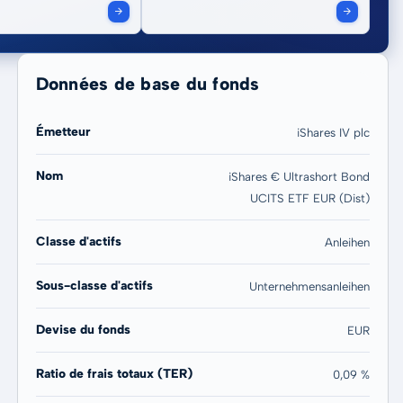
Données de base du fonds
Émetteur
iShares IV plc
Nom
iShares € Ultrashort Bond
UCITS ETF EUR (Dist)
20 ans
Max
-31,68 %
-19,21 %
Classe d'actifs
Anleihen
Sous-classe d'actifs
Unternehmensanleihen
Devise du fonds
EUR
Ratio de frais totaux (TER)
0,09 %