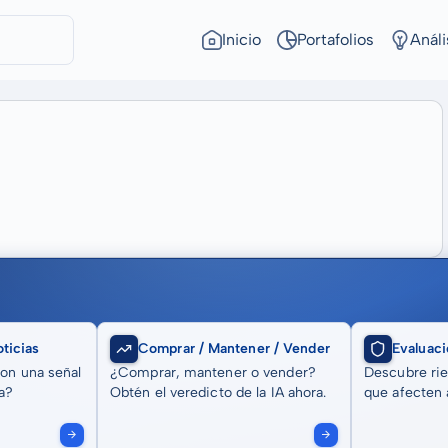
Inicio
Portafolios
Análi
ticias
Comprar / Mantener / Vender
Evaluaci
son una señal
¿Comprar, mantener o vender?
Descubre rie
a?
Obtén el veredicto de la IA ahora.
que afecten a