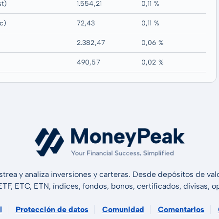
st)
1.554,21
0,11 %
c)
72,43
0,11 %
2.382,47
0,06 %
490,57
0,02 %
strea y analiza inversiones y carteras. Desde depósitos de v
 ETF, ETC, ETN, índices, fondos, bonos, certificados, divisas,
l
Protección de datos
Comunidad
Comentarios