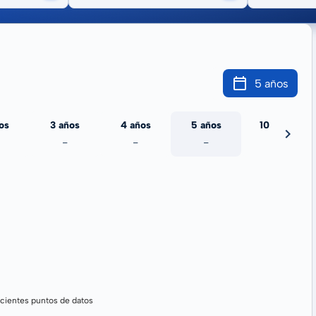
5 años
os
3 años
4 años
5 años
10 años
-
-
-
-
cientes puntos de datos