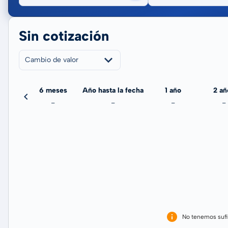
Sin cotización
Cambio de valor
meses
6 meses
Año hasta la fecha
1 año
2 añ
-
-
-
-
-
No tenemos sufi