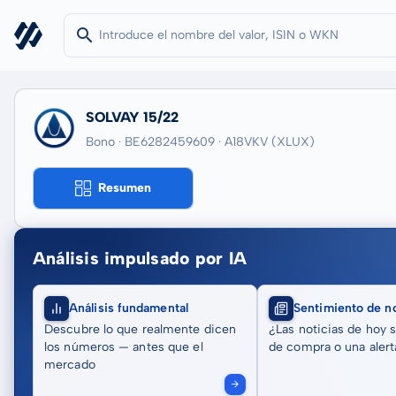
SOLVAY 15/22
Bono · BE6282459609
· A18VKV
(XLUX)
Resumen
Análisis impulsado por IA
Análisis fundamental
Sentimiento de no
Descubre lo que realmente dicen
¿Las noticias de hoy 
los números — antes que el
de compra o una alert
mercado