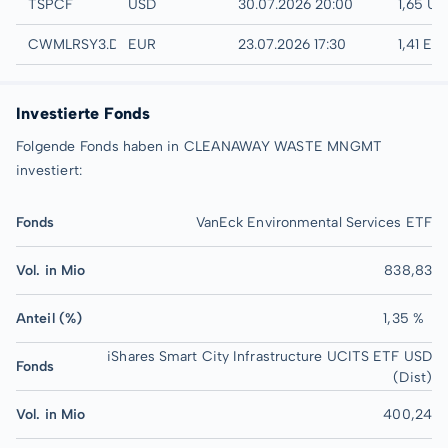
UTC
TSPCF
USD
30.07.2026 20:00
1,65 US
Düsseldorf
CWMLRSY3.DUSB
EUR
23.07.2026 17:30
1,41 EU
Investierte Fonds
Folgende Fonds haben in CLEANAWAY WASTE MNGMT
investiert:
Fonds
VanEck Environmental Services ETF
Vol. in Mio
838,83
Anteil (%)
1,35 %
iShares Smart City Infrastructure UCITS ETF USD
Fonds
(Dist)
Vol. in Mio
400,24