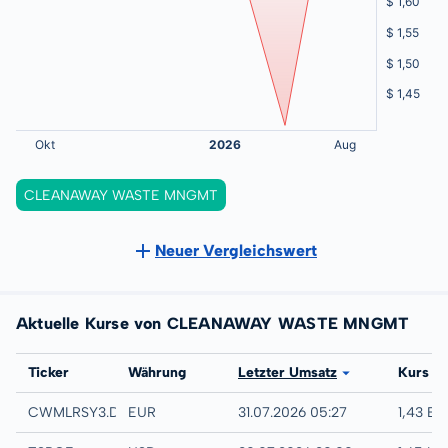
CLEANAWAY WASTE MNGMT
Neuer Vergleichswert
Aktuelle Kurse von CLEANAWAY WASTE MNGMT
Börse
Ticker
Währung
Letzter Umsatz
Kurs
Quotrix
CWMLRSY3.DUSD
EUR
31.07.2026 05:27
1,43 EU