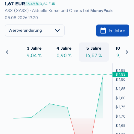
1,67 EUR
16,49 %
0,24 EUR
ASX (XASX) · Aktuelle Kurse und Charts bei
MoneyPeak
05.08.2026 19:20
5 Jahre
Wertveränderung
 Jahre
3 Jahre
4 Jahre
5 Jahre
10 Jahre
,26 %
9,04 %
0,90 %
16,57 %
9,85 %