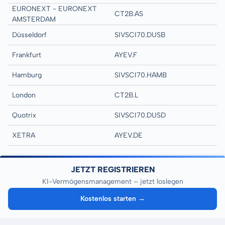
EURONEXT - EURONEXT
CT2B.AS
AMSTERDAM
Düsseldorf
SIVSCI70.DUSB
Frankfurt
AYEV.F
Hamburg
SIVSCI70.HAMB
London
CT2B.L
Quotrix
SIVSCI70.DUSD
XETRA
AYEV.DE
JETZT REGISTRIEREN
KI-Vermögensmanagement – jetzt loslegen
Kostenlos starten →