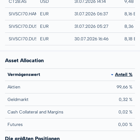
EURONEXT - EURONEXT AMSTERDAM
CT2B.AS
USD
31.07.2026 14:14
9,48 U
Hamburg
SIVSCI70.HAMB
EUR
31.07.2026 06:37
8,16 EU
Quotrix
SIVSCI70.DUSD
EUR
31.07.2026 05:27
8,36 E
Düsseldorf
SIVSCI70.DUSB
EUR
30.07.2026 16:46
8,18 E
Asset Allocation
Vermögenswert
Anteil %
Aktien
99,66 %
Geldmarkt
0,32 %
Cash Collateral and Margins
0,02 %
Futures
0,00 %
Die größten Positionen