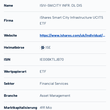
Name
ISIV-SM.CITY INFR. DL DIS
iShares Smart City Infrastructure UCITS
Firma
ETF
Website
https://www.ishares.com/uk/individual/en/products/310713/ishares-smart-city-infrastructure-ucits-etf
Heimatbörse
ISE
ISIN
IE00BKTLJB70
Wertpapierart
ETF
Sektor
Financial Services
Branche
Asset Management
Marktkapitalisierung
491 Mio