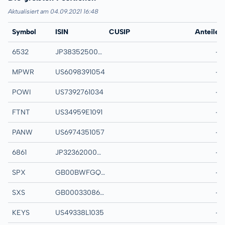
Aktualisiert am 04.09.2021 16:48
Symbol
ISIN
CUSIP
Name
Anteile
6532
JP3835250006
BAYCURRENT CON
-
MPWR
US6098391054
MONOLITHIC POW
-
POWI
US7392761034
POWER INTEGRAT
-
FTNT
US34959E1091
FORTINET INC
-
PANW
US6974351057
PALO ALTO NETW
-
6861
JP3236200006
KEYENCE CORP
-
SPX
GB00BWFGQN14
SPIRAX-SARCO E
-
SXS
GB0003308607
SPECTRIS PLC
-
KEYS
US49338L1035
KEYSIGHT TECHN
-