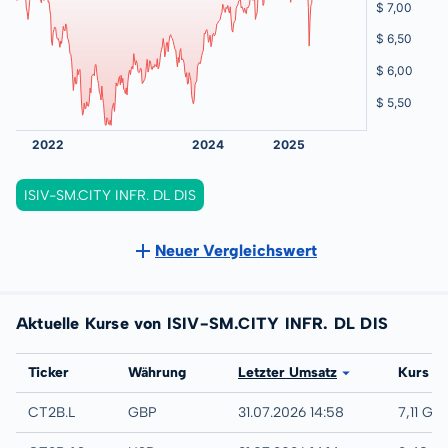
ISIV-SM.CITY INFR. DL DIS
Neuer Vergleichswert
Aktuelle Kurse von ISIV-SM.CITY INFR. DL DIS
Börse
Ticker
Währung
Letzter Umsatz
Kurs
London
CT2B.L
GBP
31.07.2026 14:58
7,11 GB