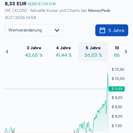
8,33 EUR
14,00 %
1,02 EUR
ISE (XLON) · Aktuelle Kurse und Charts bei
MoneyPeak
31.07.2026 14:58
5 Jahre
Wertveränderung
 Jahre
3 Jahre
4 Jahre
5 Jahre
10 Jahre
1,53 %
43,65 %
41,44 %
36,03 %
86,23 %