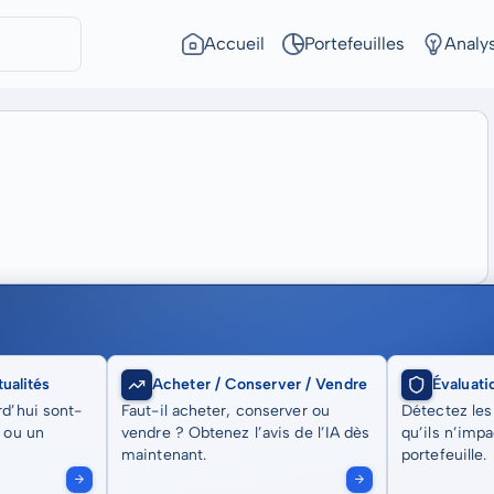
Accueil
Portefeuilles
Analy
ualités
Acheter / Conserver / Vendre
Évaluati
rd’hui sont-
Faut-il acheter, conserver ou
Détectez les
t ou un
vendre ? Obtenez l’avis de l’IA dès
qu’ils n’imp
maintenant.
portefeuille.