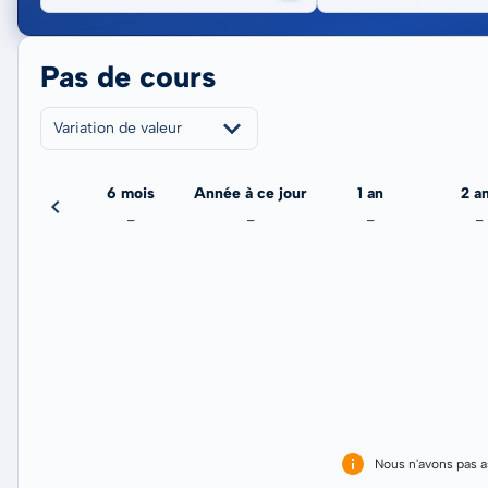
Pas de cours
Variation de valeur
3 mois
6 mois
Année à ce jour
1 an
2 a
-
-
-
-
-
Nous n'avons pas 