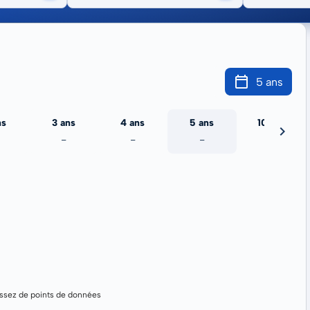
5 ans
ns
3 ans
4 ans
5 ans
10 ans
-
-
-
-
assez de points de données