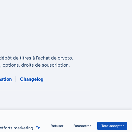
épôt de titres à l'achat de crypto.
s, options, droits de souscription.
mation
Changelog
Refuser
Paramètres
Tout accepter
 efforts marketing.
En