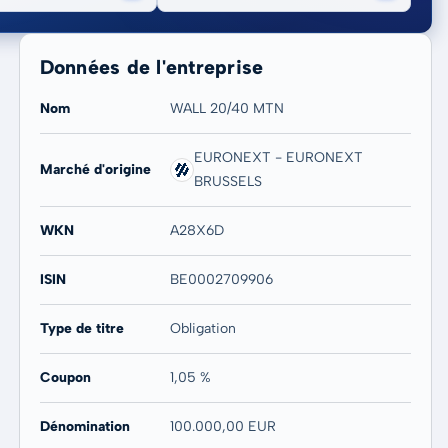
Données de l'entreprise
Nom
WALL 20/40 MTN
EURONEXT - EURONEXT
Marché d'origine
20 ans
Max
BRUSSELS
-
-
WKN
A28X6D
ISIN
BE0002709906
Type de titre
Obligation
Coupon
1,05 %
Dénomination
100.000,00 EUR