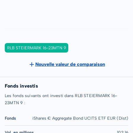
RLB STEIERMARK 16-23MTN 9
Nouvelle valeur de comparaison
Fonds investis
Les fonds suivants ont investi dans RLB STEIERMARK 16-
23MTN 9 :
Fonds
iShares € Aggregate Bond UCITS ETF EUR (Dist)
Vol. en millions
102,16