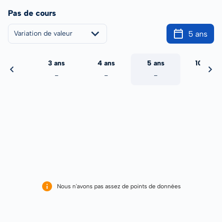
Pas de cours
5 ans
Variation de valeur
2 ans
3 ans
4 ans
5 ans
10 ans
-
-
-
-
-
Nous n'avons pas assez de points de données