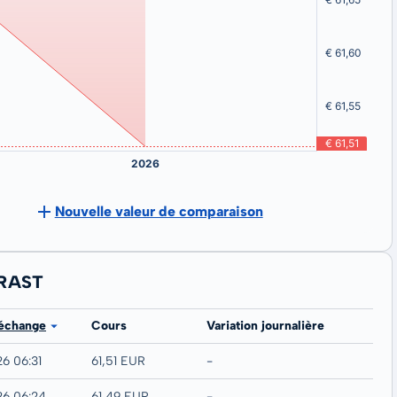
Nouvelle valeur de comparaison
.RAST
 échange
Cours
Variation journalière
26 06:31
61,51 EUR
-
26 06:24
61,49 EUR
-