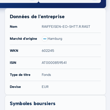
Données de l'entreprise
Nom
RAIFFEISEN-EO-SHTT.R.RAST
Marché d'origine
Hamburg
20 ans
Max
WKN
602245
-0,44 %
-0,44 %
ISIN
AT0000859541
Type de titre
Fonds
Devise
EUR
Symboles boursiers