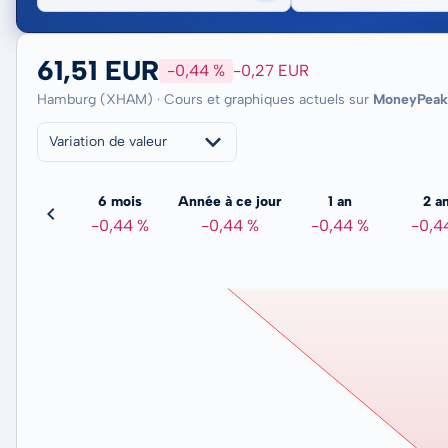
61,51 EUR
-0,44 %
-0,27 EUR
Hamburg (XHAM) · Cours et graphiques actuels sur
MoneyPeak
Variation de valeur
3 mois
6 mois
Année à ce jour
1 an
2 a
0,89 %
-0,44 %
-0,44 %
-0,44 %
-0,4