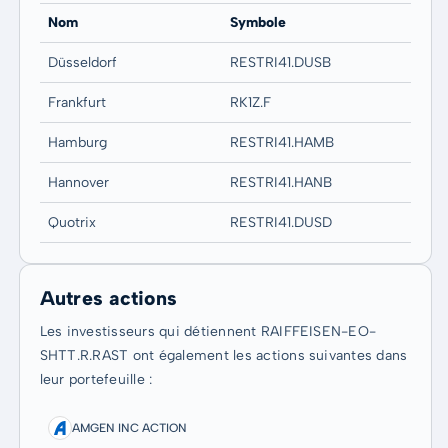
Nom
Symbole
Düsseldorf
RESTRI41.DUSB
Frankfurt
RK1Z.F
Hamburg
RESTRI41.HAMB
Hannover
RESTRI41.HANB
Quotrix
RESTRI41.DUSD
Autres actions
Les investisseurs qui détiennent RAIFFEISEN-EO-
SHTT.R.RAST ont également les actions suivantes dans
leur portefeuille :
AMGEN INC ACTION