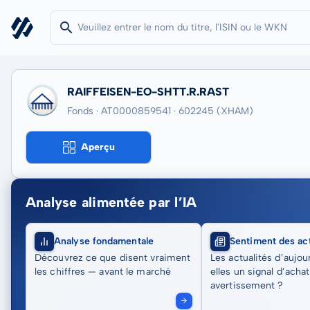
RAIFFEISEN-EO-SHTT.R.RAST
Fonds · AT0000859541
· 602245
(XHAM)
Aperçu
Analyse alimentée par l’IA
Analyse fondamentale
Sentiment des act
Découvrez ce que disent vraiment
Les actualités d’aujou
les chiffres — avant le marché
elles un signal d’acha
avertissement ?