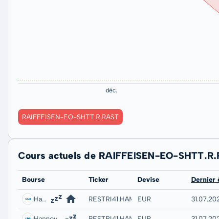
RAIFFEISEN-EO-SHTT.R.RAST
Cours actuels de RAIFFEISEN-EO-SHTT.R
Bourse
Ticker
Devise
Dernier
Hamburg
RESTRI41.HAMB
EUR
31.07.20
Hannover
RESTRI41.HANB
EUR
31.07.20