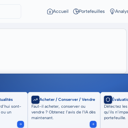
Accueil
Portefeuilles
Analy
ualités
Acheter / Conserver / Vendre
Évaluati
rd’hui sont-
Faut-il acheter, conserver ou
Détectez les
t ou un
vendre ? Obtenez l’avis de l’IA dès
qu’ils n’imp
maintenant.
portefeuille.