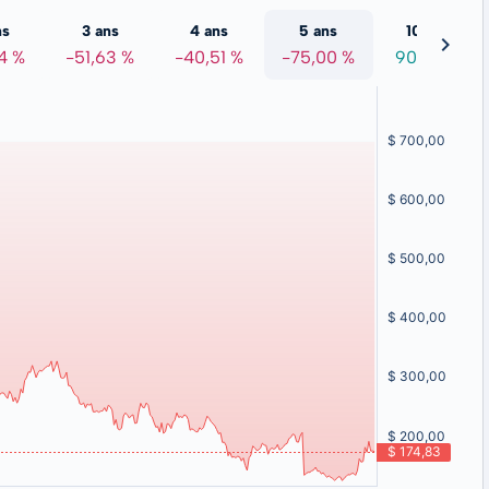
ns
3 ans
4 ans
5 ans
10 ans
4 %
-51,63 %
-40,51 %
-75,00 %
90,38 %