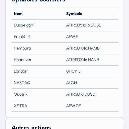
Nom
Symbole
Düsseldorf
ATIRSD51016.DUSB
Frankfurt
AFW.F
Hamburg
ATIRSD1016.HAMB
Hannover
ATIRSD1016.HANB
London
0HCK.L
NASDAQ
ALGN
Quotrix
ATIRSD16.DUSD
XETRA
AFW.DE
Autres actions