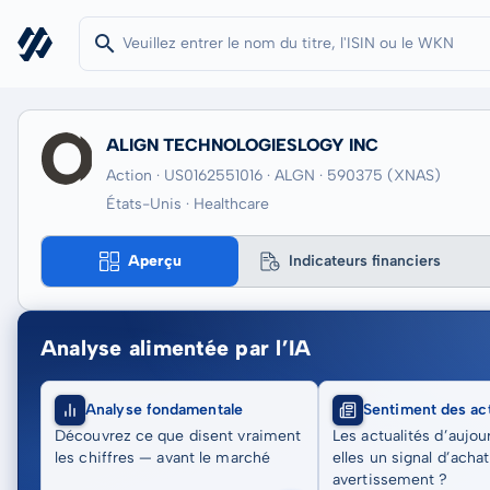
ALIGN TECHNOLOGIESLOGY INC
Action · US0162551016
· ALGN
· 590375
(XNAS)
États-Unis · Healthcare
Aperçu
Indicateurs financiers
Analyse alimentée par l’IA
Analyse fondamentale
Sentiment des act
Découvrez ce que disent vraiment
Les actualités d’aujou
les chiffres — avant le marché
elles un signal d’acha
avertissement ?