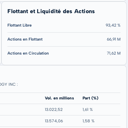
Flottant et Liquidité des Actions
Flottant Libre
93,42 %
Actions en Flottant
66,91 M
Actions en Circulation
71,62 M
OGY INC :
Vol. en millions
Part (%)
13.022,52
1,61 %
13.574,06
1,58 %