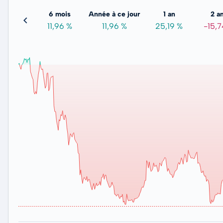
3 mois
6 mois
Année à ce jour
1 an
2 a
3,63 %
11,96 %
11,96 %
25,19 %
-15,7