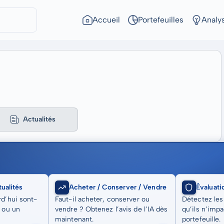
Accueil
Portefeuilles
Analy
Actualités
ualités
Acheter / Conserver / Vendre
Évaluati
rd’hui sont-
Faut-il acheter, conserver ou
Détectez les
t ou un
vendre ? Obtenez l’avis de l’IA dès
qu’ils n’imp
maintenant.
portefeuille.