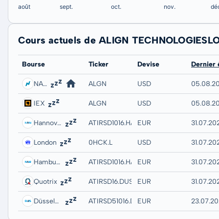
Cours actuels de ALIGN TECHNOLOGIESL
Bourse
Ticker
Devise
Dernier
NASDAQ
ALGN
USD
05.08.20
IEX
ALGN
USD
05.08.20
Hannover
ATIRSD1016.HANB
EUR
31.07.20
London
0HCK.L
USD
31.07.20
Hamburg
ATIRSD1016.HAMB
EUR
31.07.20
Quotrix
ATIRSD16.DUSD
EUR
31.07.20
Düsseldorf
ATIRSD51016.DUSB
EUR
23.07.20