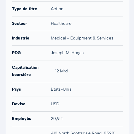
20 ans
Max
Type de titre
Action
2.657,57 %
936,03 %
Secteur
Healthcare
Industrie
Medical - Equipment & Services
PDG
Joseph M. Hogan
Capitalisation
12 Mrd.
boursière
Pays
États-Unis
Devise
USD
Employés
20,9 T
410 North Scottsdale Road, 85281