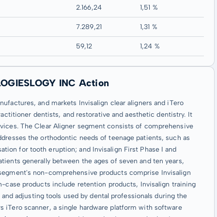
2.166,24
1,51 %
7.289,21
1,31 %
59,12
1,24 %
OLOGIESLOGY INC Action
ufactures, and markets Invisalign clear aligners and iTero
ctitioner dentists, and restorative and aesthetic dentistry. It
rvices. The Clear Aligner segment consists of comprehensive
ddresses the orthodontic needs of teenage patients, such as
on for tooth eruption; and Invisalign First Phase I and
tients generally between the ages of seven and ten years,
s segment's non-comprehensive products comprise Invisalign
n-case products include retention products, Invisalign training
, and adjusting tools used by dental professionals during the
 iTero scanner, a single hardware platform with software