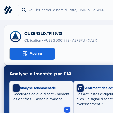
QUEENSLD.TR 19/31
Obligation · AU3SG0001993
· A2R9FU
(XASX)
Aperçu
Analyse alimentée par l’IA
Analyse fondamentale
Sentiment des act
Découvrez ce que disent vraiment
Les actualités d’aujou
les chiffres — avant le marché
elles un signal d’acha
avertissement ?