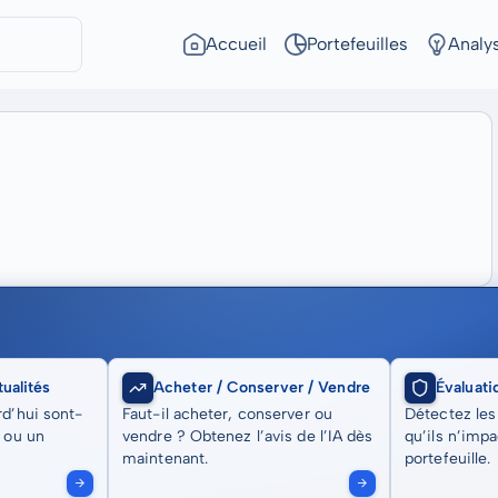
Accueil
Portefeuilles
Analy
ualités
Acheter / Conserver / Vendre
Évaluati
rd’hui sont-
Faut-il acheter, conserver ou
Détectez les
t ou un
vendre ? Obtenez l’avis de l’IA dès
qu’ils n’imp
maintenant.
portefeuille.