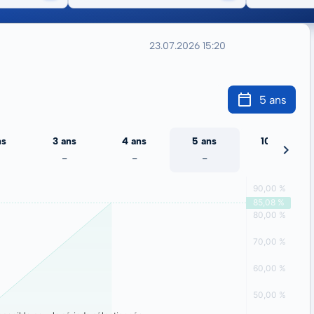
23.07.2026 15:20
5 ans
ns
3 ans
4 ans
5 ans
10 ans
-
-
-
-