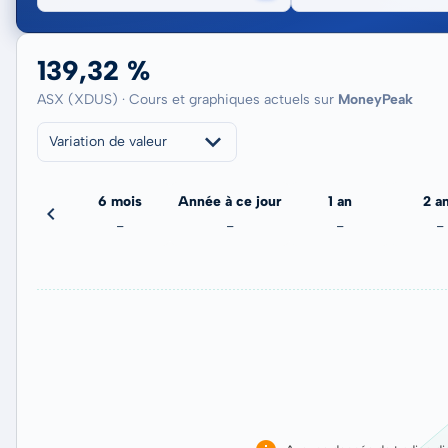
139,32 %
ASX (XDUS) · Cours et graphiques actuels sur
MoneyPeak
Variation de valeur
3 mois
6 mois
Année à ce jour
1 an
2 a
-
-
-
-
-