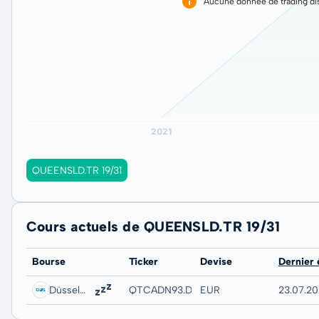
Aucune donnée de trading dis
QUEENSLD.TR 19/31
Cours actuels de QUEENSLD.TR 19/31
Bourse
Ticker
Devise
Dernier
Düsseldorf
QTCADN93.DUSB
EUR
23.07.20