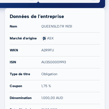
Données de l'entreprise
Nom
QUEENSLD.TR 19/31
Marché d'origine
ASX
20 ans
Max
WKN
A2R9FU
-
-
ISIN
AU3SG0001993
Type de titre
Obligation
Coupon
1,75 %
Dénomination
1.000,00 AUD