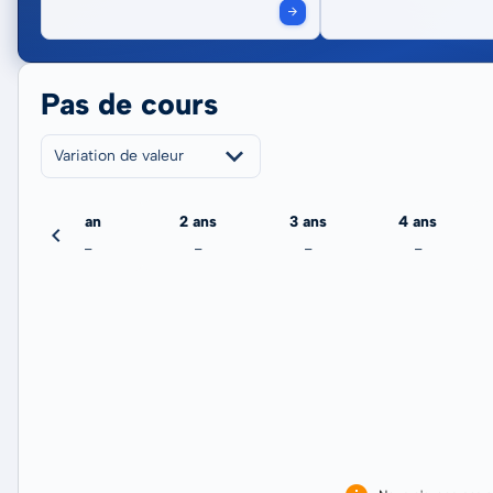
Pas de cours
Variation de valeur
jour
1 an
2 ans
3 ans
4 ans
-
-
-
-