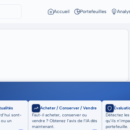
Accueil
Portefeuilles
Analy
ualités
Acheter / Conserver / Vendre
Évaluati
rd’hui sont-
Faut-il acheter, conserver ou
Détectez les
t ou un
vendre ? Obtenez l’avis de l’IA dès
qu’ils n’imp
maintenant.
portefeuille.