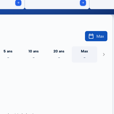
Max
5 ans
10 ans
20 ans
Max
-
-
-
-