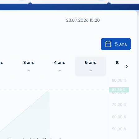
23.07.2026 15:20
5 ans
ns
3 ans
4 ans
5 ans
10 ans
-
-
-
-