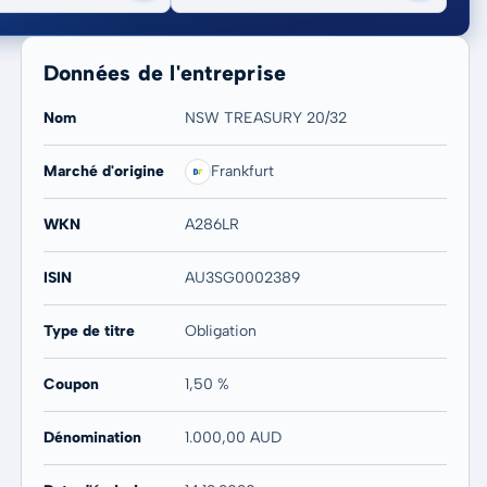
Données de l'entreprise
Nom
NSW TREASURY 20/32
Marché d'origine
Frankfurt
20 ans
Max
WKN
A286LR
-
-
ISIN
AU3SG0002389
Type de titre
Obligation
Coupon
1,50 %
Dénomination
1.000,00 AUD