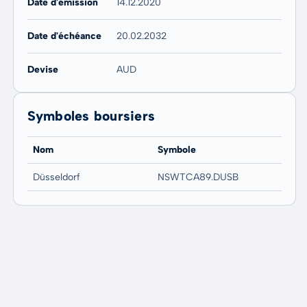
Date d'émission
14.12.2020
Date d'échéance
20.02.2032
Devise
AUD
Symboles boursiers
Nom
Symbole
Düsseldorf
NSWTCA89.DUSB