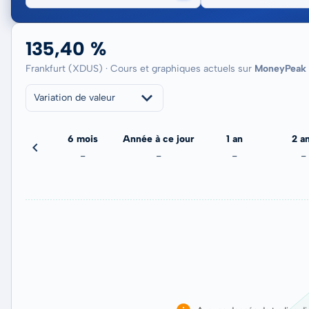
135,40 %
Frankfurt (XDUS) · Cours et graphiques actuels sur
MoneyPeak
Variation de valeur
3 mois
6 mois
Année à ce jour
1 an
2 a
-
-
-
-
-