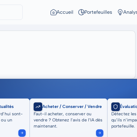
Accueil
Portefeuilles
Analy
ualités
Acheter / Conserver / Vendre
Évaluati
rd’hui sont-
Faut-il acheter, conserver ou
Détectez les
t ou un
vendre ? Obtenez l’avis de l’IA dès
qu’ils n’imp
maintenant.
portefeuille.