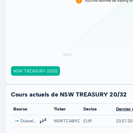
Aucune donnée de trading dis
NSW TREASURY 20/32
Cours actuels de NSW TREASURY 20/32
Bourse
Ticker
Devise
Dernier
Düsseldorf
NSWTCA89.DUSB
EUR
23.07.20