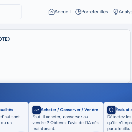
Accueil
Portefeuilles
Analy
OTE)
ualités
Acheter / Conserver / Vendre
Évaluati
rd’hui sont-
Faut-il acheter, conserver ou
Détectez les
t ou un
vendre ? Obtenez l’avis de l’IA dès
qu’ils n’imp
maintenant.
portefeuille.