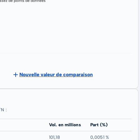
assez de points de données
Nouvelle valeur de comparaison
N :
Vol. en millions
Part (%)
101,18
0,0051 %