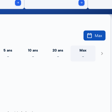
Max
5 ans
10 ans
20 ans
Max
-
-
-
-