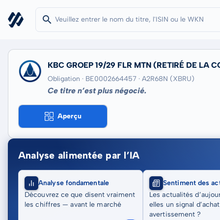
KBC GROEP 19/29 FLR MTN
(RETIRÉ DE LA C
Obligation · BE0002664457
· A2R68N
(XBRU)
Ce titre n’est plus négocié.
Aperçu
Analyse alimentée par l’IA
Analyse fondamentale
Sentiment des act
Découvrez ce que disent vraiment
Les actualités d’aujou
les chiffres — avant le marché
elles un signal d’acha
avertissement ?