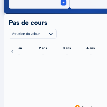
Pas de cours
Variation de valeur
jour
1 an
2 ans
3 ans
4 ans
-
-
-
-