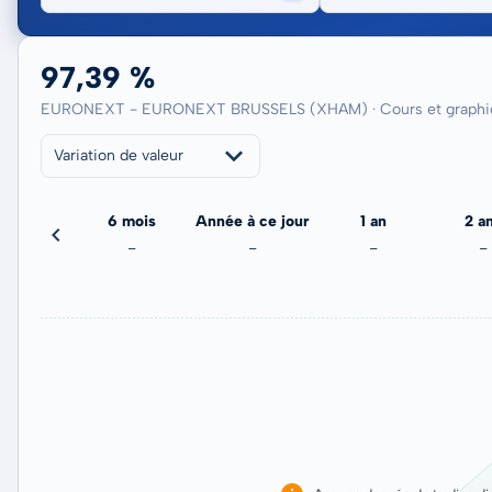
97,39 %
EURONEXT - EURONEXT BRUSSELS (XHAM) · Cours et graphiq
Variation de valeur
3 mois
6 mois
Année à ce jour
1 an
2 a
-
-
-
-
-