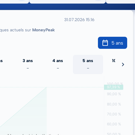
31.07.2026 15:16
ues actuels sur
MoneyPeak
5 ans
ns
3 ans
4 ans
5 ans
10 ans
-
-
-
-