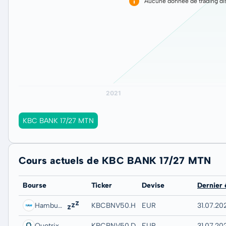
Aucune donnée de trading dis
KBC BANK 17/27 MTN
Cours actuels de KBC BANK 17/27 MTN
Bourse
Ticker
Devise
Dernier
Hamburg
KBCBNV50.HAMB
EUR
31.07.202
Quotrix
KBCBNV50.DUSD
EUR
31.07.20