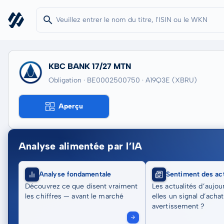
KBC BANK 17/27 MTN
Obligation · BE0002500750
· A19Q3E
(XBRU)
Aperçu
Analyse alimentée par l’IA
Analyse fondamentale
Sentiment des act
Découvrez ce que disent vraiment
Les actualités d’aujou
les chiffres — avant le marché
elles un signal d’acha
avertissement ?