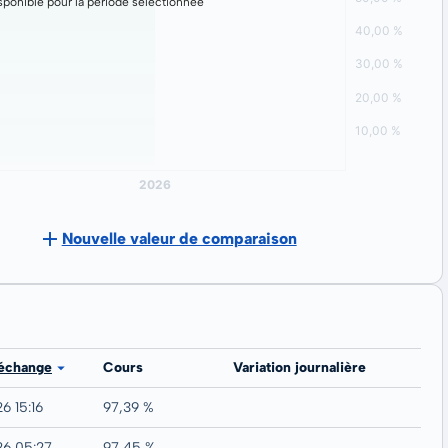
ponible pour la période sélectionnée
Nouvelle valeur de comparaison
 échange
Cours
Variation journalière
6 15:16
97,39 %
26 05:27
97,45 %