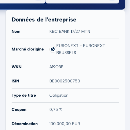
Données de l'entreprise
Nom
KBC BANK 17/27 MTN
EURONEXT - EURONEXT
Marché d'origine
BRUSSELS
20 ans
Max
-
-
WKN
A19Q3E
ISIN
BE0002500750
Type de titre
Obligation
Coupon
0,75 %
Dénomination
100.000,00 EUR