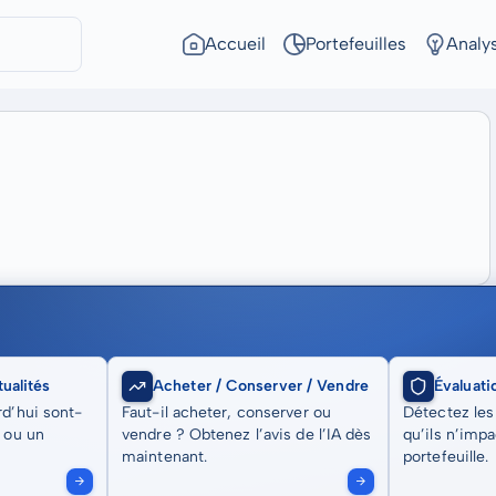
Accueil
Portefeuilles
Analy
ualités
Acheter / Conserver / Vendre
Évaluati
rd’hui sont-
Faut-il acheter, conserver ou
Détectez les
t ou un
vendre ? Obtenez l’avis de l’IA dès
qu’ils n’imp
maintenant.
portefeuille.