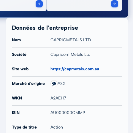
Données de l'entreprise
Nom
CAPRICMETALS LTD
Société
Capricorn Metals Ltd
20 ans
Max
Site web
https://capmetals.com.au
27,88 %
22,76 %
Marché d'origine
ASX
WKN
A2AEH7
ISIN
AU000000CMM9
Type de titre
Action