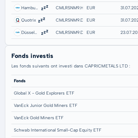
Hamburg
CMLRSNM9.HAMB
EUR
31.07.20
Quotrix
CMLRSNM9.DUSD
EUR
31.07.20
Düsseldorf
CMLRSNM9.DUSB
EUR
23.07.20
Fonds investis
Les fonds suivants ont investi dans CAPRICMETALS LTD :
Fonds
Global X - Gold Explorers ETF
VanEck Junior Gold Miners ETF
VanEck Gold Miners ETF
Schwab International Small-Cap Equity ETF