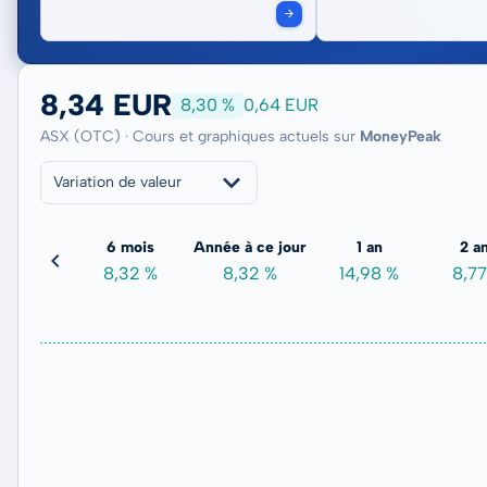
8,34 EUR
8,30 %
0,64 EUR
ASX (OTC) · Cours et graphiques actuels sur
MoneyPeak
Variation de valeur
3 mois
6 mois
Année à ce jour
1 an
2 a
3,88 %
8,32 %
8,32 %
14,98 %
8,77