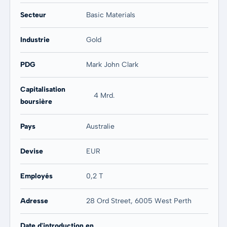
Secteur
Basic Materials
Industrie
Gold
PDG
Mark John Clark
Capitalisation
4 Mrd.
boursière
Pays
Australie
Devise
EUR
Employés
0,2 T
Adresse
28 Ord Street, 6005 West Perth
Date d'introduction en