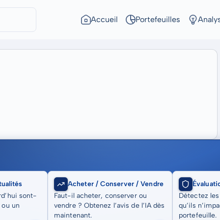
Accueil
Portefeuilles
Analy
ualités
Acheter / Conserver / Vendre
Évaluati
rd’hui sont-
Faut-il acheter, conserver ou
Détectez les
t ou un
vendre ? Obtenez l’avis de l’IA dès
qu’ils n’imp
maintenant.
portefeuille.