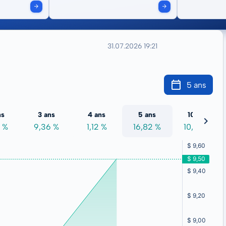
31.07.2026 19:21
5 ans
ns
3 ans
4 ans
5 ans
10 ans
 %
9,36 %
1,12 %
16,82 %
10,09 %