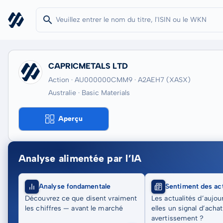
CAPRICMETALS LTD
Action · AU000000CMM9
· A2AEH7
(XASX)
Australie · Basic Materials
Aperçu
Analyse alimentée par l’IA
Analyse fondamentale
Sentiment des act
Découvrez ce que disent vraiment
Les actualités d’aujou
les chiffres — avant le marché
elles un signal d’acha
avertissement ?