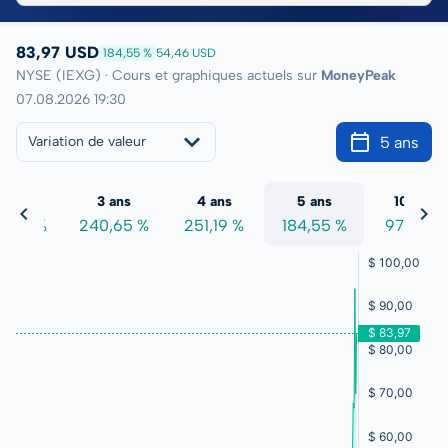
83,97 USD
184,55 %
54,46 USD
NYSE (IEXG) · Cours et graphiques actuels sur
MoneyPeak
07.08.2026 19:30
5 ans
Variation de valeur
2 ans
3 ans
4 ans
5 ans
10 ans
1,62 %
240,65 %
251,19 %
184,55 %
97,25 %