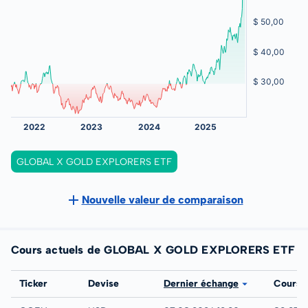
GLOBAL X GOLD EXPLORERS ETF
Nouvelle valeur de comparaison
Cours actuels de GLOBAL X GOLD EXPLORERS ETF
Bourse
Ticker
Devise
Dernier échange
Cours