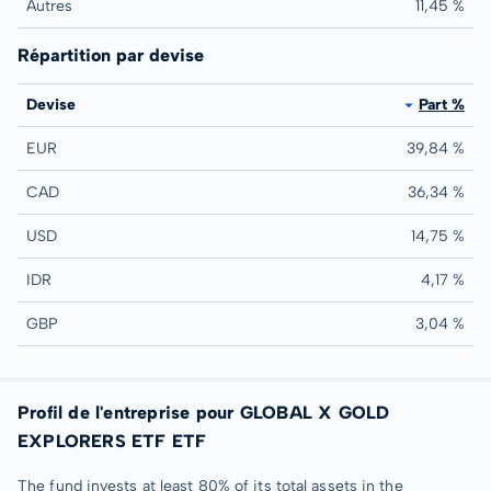
Autres
11,45 %
Répartition par devise
Devise
Part %
EUR
39,84 %
CAD
36,34 %
USD
14,75 %
IDR
4,17 %
GBP
3,04 %
Profil de l'entreprise pour GLOBAL X GOLD
EXPLORERS ETF ETF
The fund invests at least 80% of its total assets in the