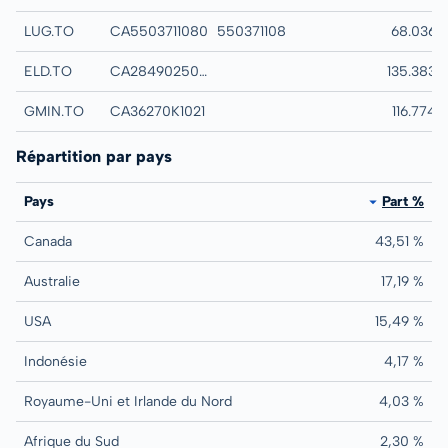
LUG.TO
CA5503711080
550371108
LUNDIN GOLD INC
68.036
ELD.TO
CA2849025093
ELDORADO GOLD
135.383
GMIN.TO
CA36270K1021
G MINING VENTU
116.774
Répartition par pays
Pays
Part %
Canada
43,51 %
Australie
17,19 %
USA
15,49 %
Indonésie
4,17 %
Royaume-Uni et Irlande du Nord
4,03 %
Afrique du Sud
2,30 %