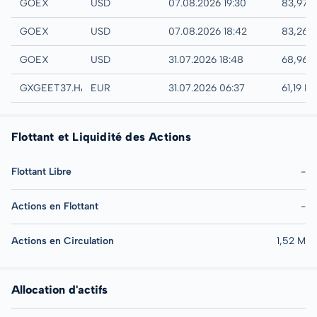
IEX
GOEX
USD
07.08.2026 19:30
83,97 
NYSE
GOEX
USD
07.08.2026 18:42
83,26 
AMEX
GOEX
USD
31.07.2026 18:48
68,96 
Hamburg
GXGEET37.HAMB
EUR
31.07.2026 06:37
61,19 E
Flottant et Liquidité des Actions
Flottant Libre
-
Actions en Flottant
-
Actions en Circulation
1,52 M
Allocation d'actifs