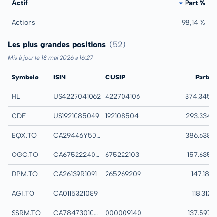
Actif
Part %
Actions
98,14 %
Les plus grandes positions
(52)
Mis à jour le 18 mai 2026 à 16:27
Symbole
ISIN
CUSIP
Nom
Parts
HL
US4227041062
422704106
HECLA MINING C
374.345
CDE
US1921085049
192108504
COEUR MINING I
293.334
EQX.TO
CA29446Y5020
EQUINOX GOLD 
386.638
OGC.TO
CA6752224007
675222103
OCEANAGOLD CO
157.635
DPM.TO
CA26139R1091
265269209
DPM METALS INC
147.181
AGI.TO
CA0115321089
ALAMOS GOLD IN
118.312
SSRM.TO
CA7847301032
000009140
SSR MINING INC
137.597