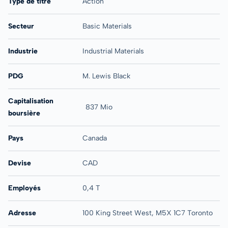
Type de titre
Action
Secteur
Basic Materials
Industrie
Industrial Materials
PDG
M. Lewis Black
Capitalisation
837 Mio
boursière
Pays
Canada
Devise
CAD
Employés
0,4 T
Adresse
100 King Street West, M5X 1C7 Toronto