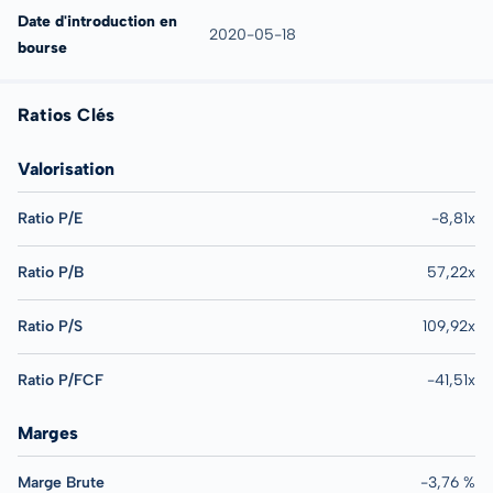
Date d'introduction en
2020-05-18
bourse
Ratios Clés
Valorisation
Ratio P/E
-8,81x
Ratio P/B
57,22x
Ratio P/S
109,92x
Ratio P/FCF
-41,51x
Marges
Marge Brute
-3,76 %