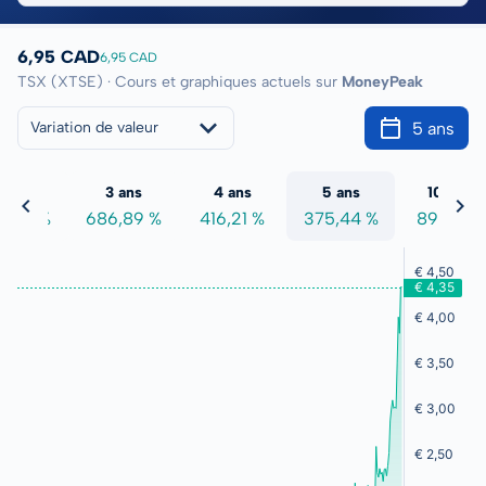
6,95 CAD
6,95 CAD
TSX (XTSE) · Cours et graphiques actuels sur
MoneyPeak
5 ans
Variation de valeur
2 ans
3 ans
4 ans
5 ans
10 ans
0,82 %
686,89 %
416,21 %
375,44 %
89,33 %