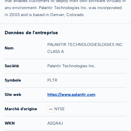
that enables customers to deploy their own software virtually in
any environment. Palantir Technologies Inc. was incorporated
in 2003 and is based in Denver, Colorado.
Données de l'entreprise
PALANTIR TECHNOLOGIESLOGIES INC
Nom
CLASS A
Société
Palantir Technologies Inc.
Symbole
PLTR
Site web
https://www.palantir.com
Marché d'origine
NYSE
WKN
A2QA4J