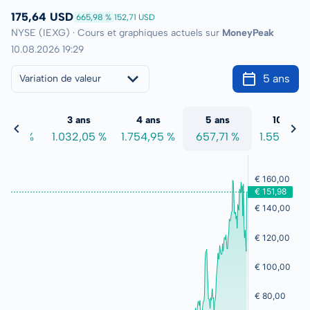
175,64 USD
665,98 %
152,71 USD
NYSE (IEXG) · Cours et graphiques actuels sur
MoneyPeak
10.08.2026 19:29
5 ans
Variation de valeur
2 ans
3 ans
4 ans
5 ans
10 ans
2,84 %
1.032,05 %
1.754,95 %
657,71 %
1.554,56 