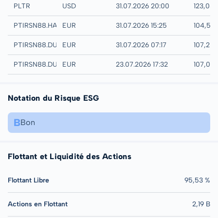
NASDAQ
PLTR
USD
31.07.2026 20:00
123,08
Hamburg
PTIRSN88.HAMB
EUR
31.07.2026 15:25
104,52
Quotrix
PTIRSN88.DUSD
EUR
31.07.2026 07:17
107,20
Düsseldorf
PTIRSN88.DUSB
EUR
23.07.2026 17:32
107,00
Notation du Risque ESG
B
Bon
Flottant et Liquidité des Actions
Flottant Libre
95,53 %
Actions en Flottant
2,19 B