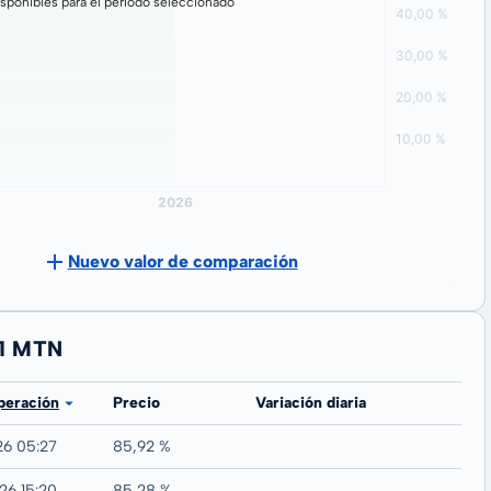
sponibles para el período seleccionado
Nuevo valor de comparación
31 MTN
peración
Precio
Variación diaria
26 05:27
85,92 %
26 15:20
85,28 %