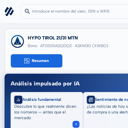
HYPO TIROL 21/31 MTN
Bono · AT0000A2QDQ2
· A3KM3G
(XWBO)
Resumen
Análisis impulsado por IA
Análisis fundamental
Sentimiento de no
Descubre lo que realmente dicen
¿Las noticias de hoy 
los números — antes que el
de compra o una alert
mercado