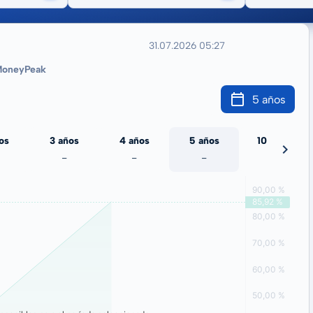
31.07.2026 05:27
oneyPeak
5 años
os
3 años
4 años
5 años
10 años
-
-
-
-