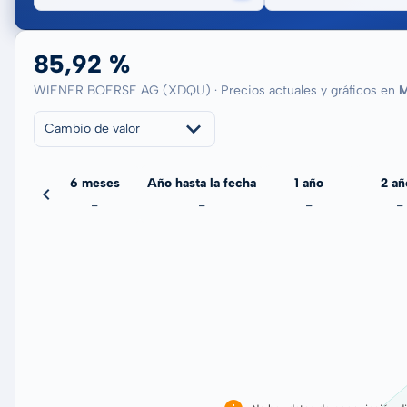
85,92 %
WIENER BOERSE AG (XDQU) · Precios actuales y gráficos en
M
Cambio de valor
meses
6 meses
Año hasta la fecha
1 año
2 añ
-
-
-
-
-