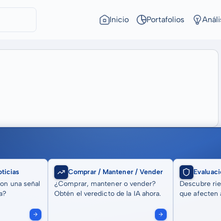
Inicio
Portafolios
Análi
ticias
Comprar / Mantener / Vender
Evaluaci
son una señal
¿Comprar, mantener o vender?
Descubre rie
a?
Obtén el veredicto de la IA ahora.
que afecten a