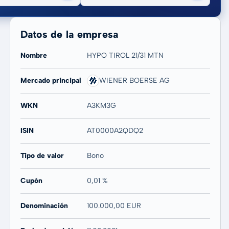
Datos de la empresa
Nombre
HYPO TIROL 21/31 MTN
Mercado principal
WIENER BOERSE AG
20 años
Máx
WKN
A3KM3G
-
-
ISIN
AT0000A2QDQ2
Tipo de valor
Bono
Cupón
0,01 %
Denominación
100.000,00 EUR