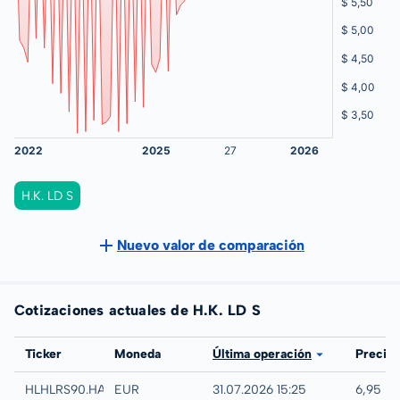
H.K. LD S
Nuevo valor de comparación
Cotizaciones actuales de H.K. LD S
Bolsa
Ticker
Moneda
Última operación
Precio
Hannover
HLHLRS90.HANB
EUR
31.07.2026 15:25
6,95 E