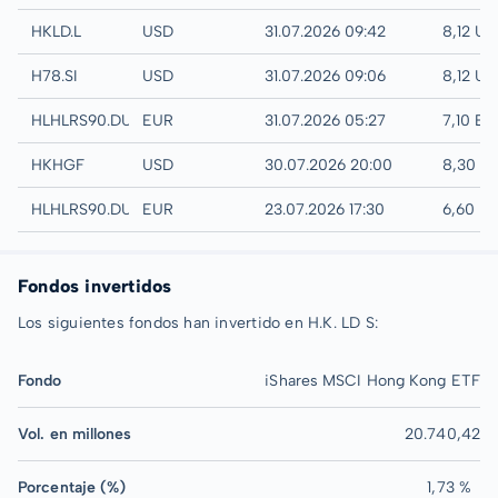
London
HKLD.L
USD
31.07.2026 09:42
8,12 US
SGX
H78.SI
USD
31.07.2026 09:06
8,12 US
Quotrix
HLHLRS90.DUSD
EUR
31.07.2026 05:27
7,10 EU
UTC
HKHGF
USD
30.07.2026 20:00
8,30 U
Düsseldorf
HLHLRS90.DUSB
EUR
23.07.2026 17:30
6,60 E
Fondos invertidos
Los siguientes fondos han invertido en H.K. LD S:
Fondo
iShares MSCI Hong Kong ETF
Vol. en millones
20.740,42
Porcentaje (%)
1,73 %