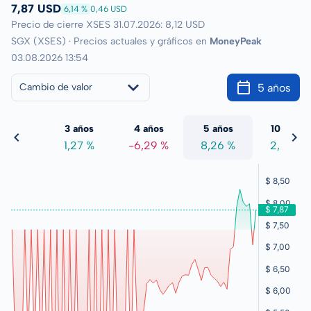
7,87 USD
6,14 %
0,46 USD
Precio de cierre XSES 31.07.2026: 8,12 USD
SGX (XSES) · Precios actuales y gráficos en
MoneyPeak
03.08.2026 13:54
5 años
Cambio de valor
 años
3 años
4 años
5 años
10 años
1,75 %
1,27 %
-6,29 %
8,26 %
2,02 %