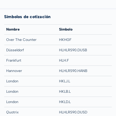
Símbolos de cotización
Nombre
Símbolo
Over The Counter
HKHGF
Düsseldorf
HLHLRS90.DUSB
Frankfurt
HLH.F
Hannover
HLHLRS90.HANB
London
HKLJ.L
London
HKLB.L
London
HKLD.L
Quotrix
HLHLRS90.DUSD