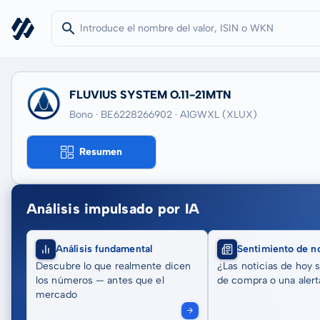
FLUVIUS SYSTEM O.11-21MTN
Bono · BE6228266902
· A1GWXL
(XLUX)
Resumen
Análisis impulsado por IA
Análisis fundamental
Sentimiento de no
Descubre lo que realmente dicen
¿Las noticias de hoy 
los números — antes que el
de compra o una alert
mercado