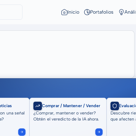
Inicio
Portafolios
Análi
ticias
Comprar / Mantener / Vender
Evaluaci
son una señal
¿Comprar, mantener o vender?
Descubre rie
a?
Obtén el veredicto de la IA ahora.
que afecten a