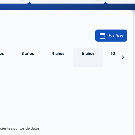
5 años
os
3 años
4 años
5 años
10 años
-
-
-
-
cientes puntos de datos