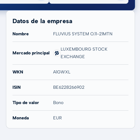
Datos de la empresa
Nombre
FLUVIUS SYSTEM O.11-21MTN
LUXEMBOURG STOCK
Mercado principal
20 años
Máx
EXCHANGE
-
-
WKN
A1GWXL
ISIN
BE6228266902
Tipo de valor
Bono
Moneda
EUR