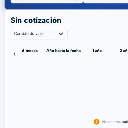
Sin cotización
Cambio de valor
meses
6 meses
Año hasta la fecha
1 año
2 añ
-
-
-
-
-
No tenemos sufi