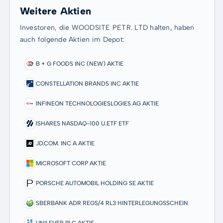
Weitere Aktien
Investoren, die WOODSITE PETR. LTD halten, haben
auch folgende Aktien im Depot:
B + G FOODS INC (NEW) AKTIE
CONSTELLATION BRANDS INC AKTIE
INFINEON TECHNOLOGIESLOGIES AG AKTIE
ISHARES NASDAQ-100 U.ETF ETF
JD.COM. INC A AKTIE
MICROSOFT CORP AKTIE
PORSCHE AUTOMOBIL HOLDING SE AKTIE
SBERBANK ADR REGS/4 RL3 HINTERLEGUNGSSCHEIN
UNILEVER PLC AKTIE