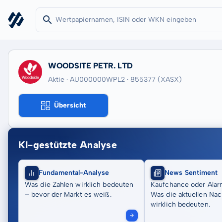
WOODSITE PETR. LTD
Aktie · AU000000WPL2
· 855377
(XASX)
Übersicht
KI-gestützte Analyse
Fundamental-Analyse
News Sentiment
Was die Zahlen wirklich bedeuten
Kaufchance oder Alar
– bevor der Markt es weiß.
Was die aktuellen Nac
wirklich bedeuten.