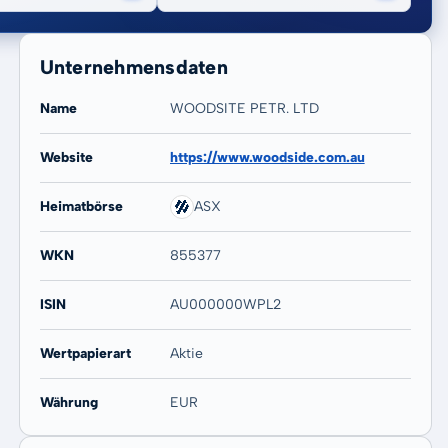
Unternehmensdaten
Name
WOODSITE PETR. LTD
Website
https://www.woodside.com.au
20 Jahre
Max
Heimatbörse
ASX
-
-
WKN
855377
ISIN
AU000000WPL2
Wertpapierart
Aktie
Währung
EUR