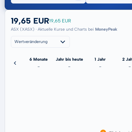
19,65 EUR
19,65 EUR
ASX (XASX) · Aktuelle Kurse und Charts bei
MoneyPeak
Wertveränderung
3 Monate
6 Monate
Jahr bis heute
1 Jahr
2 Ja
-
-
-
-
-