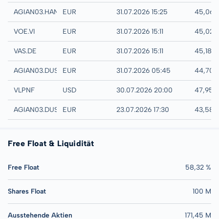
Hannover
AGIAN03.HANB
EUR
31.07.2026 15:25
45,06 
WIENER BOERSE AG
VOE.VI
EUR
31.07.2026 15:11
45,02 
XETRA
VAS.DE
EUR
31.07.2026 15:11
45,18 
Quotrix
AGIAN03.DUSD
EUR
31.07.2026 05:45
44,70 
UTC
VLPNF
USD
30.07.2026 20:00
47,95 
Düsseldorf
AGIAN03.DUSB
EUR
23.07.2026 17:30
43,58 
Free Float & Liquidität
Free Float
58,32 %
Shares Float
100 M
Ausstehende Aktien
171,45 M