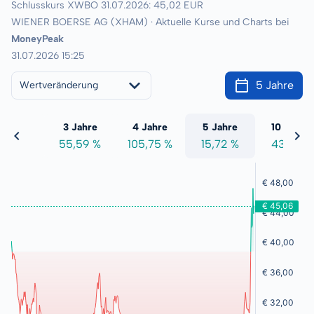
Schlusskurs XWBO 31.07.2026: 45,02 EUR
WIENER BOERSE AG (XHAM) · Aktuelle Kurse und Charts bei
MoneyPeak
31.07.2026 15:25
5 Jahre
Wertveränderung
 Jahre
3 Jahre
4 Jahre
5 Jahre
10 Jahre
7,46 %
55,59 %
105,75 %
15,72 %
43,41 %