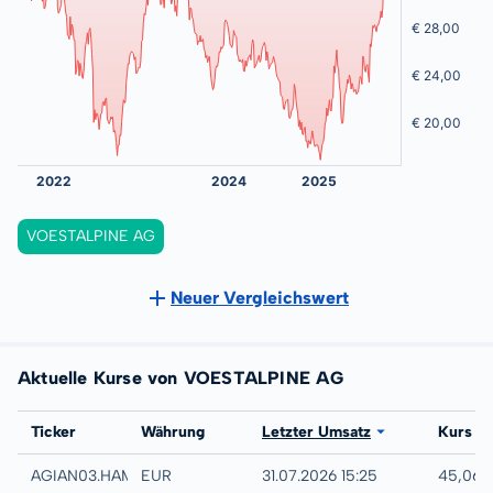
VOESTALPINE AG
Neuer Vergleichswert
Aktuelle Kurse von VOESTALPINE AG
Börse
Ticker
Währung
Letzter Umsatz
Kurs
Hamburg
AGIAN03.HAMB
EUR
31.07.2026 15:25
45,06 