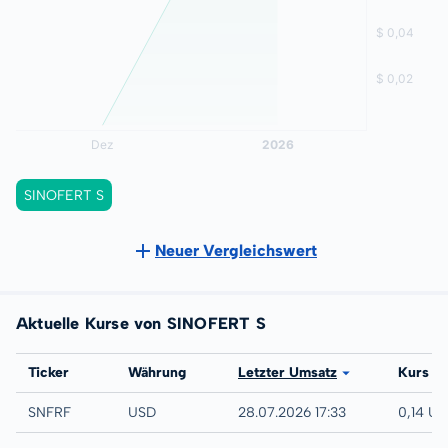
SINOFERT S
Neuer Vergleichswert
Aktuelle Kurse von SINOFERT S
Börse
Ticker
Währung
Letzter Umsatz
Kurs
UTC
SNFRF
USD
28.07.2026 17:33
0,14 U