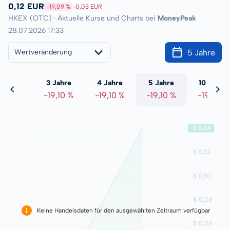
0,12 EUR
-19,09 %
-0,03 EUR
HKEX (OTC) · Aktuelle Kurse und Charts bei
MoneyPeak
28.07.2026 17:33
5 Jahre
Wertveränderung
 Jahre
3 Jahre
4 Jahre
5 Jahre
10 Jahre
9,10 %
-19,10 %
-19,10 %
-19,10 %
-19,10 %
Keine Handelsdaten für den ausgewählten Zeitraum verfügbar