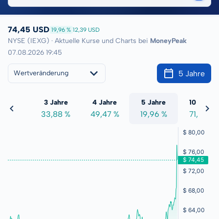
74,45 USD
19,96 %
12,39 USD
NYSE (IEXG) · Aktuelle Kurse und Charts bei
MoneyPeak
07.08.2026 19:45
5 Jahre
Wertveränderung
 Jahre
3 Jahre
4 Jahre
5 Jahre
10 Jahre
7,94 %
33,88 %
49,47 %
19,96 %
71,46 %