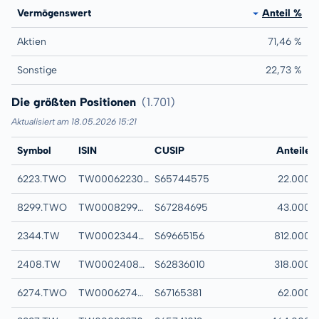
Vermögenswert
Anteil %
Aktien
71,46 %
Sonstige
22,73 %
Die größten Positionen
(1.701)
Aktualisiert am 18.05.2026 15:21
Symbol
ISIN
CUSIP
Name
Anteile
6223.TWO
TW0006223001
S65744575
MPI CORP
22.000
8299.TWO
TW0008299009
S67284695
PHISON ELECTRO
43.000
2344.TW
TW0002344009
S69665156
WINBOND ELECT
812.000
2408.TW
TW0002408002
S62836010
NANYA TECHNOL
318.000
6274.TWO
TW0006274004
S67165381
TAIWAN UNION T
62.000