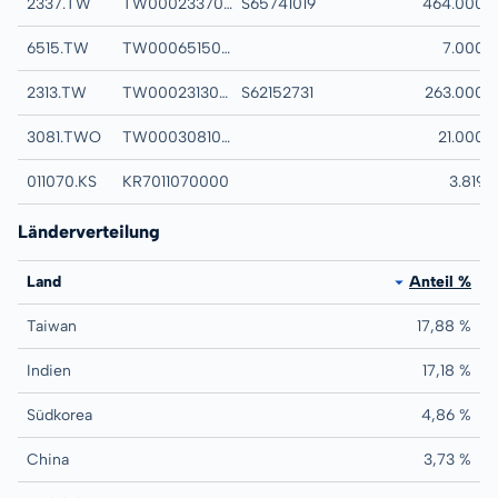
2337.TW
TW0002337003
S65741019
MACRONIX INTER
464.000
6515.TW
TW0006515000
WINWAY TECHNO
7.000
2313.TW
TW0002313004
S62152731
COMPEQ MANUFA
263.000
3081.TWO
TW0003081006
LAND MARK CORP
21.000
011070.KS
KR7011070000
LG INNOTEK LTD
3.819
Länderverteilung
Land
Anteil %
Taiwan
17,88 %
Indien
17,18 %
Südkorea
4,86 %
China
3,73 %