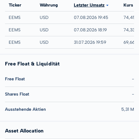
Börse
Ticker
Währung
Letzter Umsatz
Kurs
IEX
EEMS
USD
07.08.2026 19:45
74,45 
NYSE
EEMS
USD
07.08.2026 18:19
74,33 
AMEX
EEMS
USD
31.07.2026 19:59
69,66 
Free Float & Liquidität
Free Float
-
Shares Float
-
Ausstehende Aktien
5,31 M
Asset Allocation