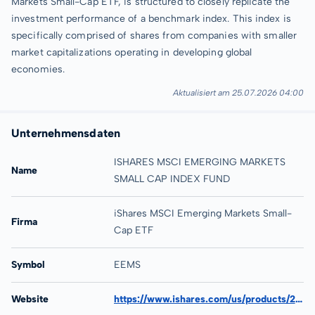
Markets Small-Cap ETF, is structured to closely replicate the
investment performance of a benchmark index. This index is
specifically comprised of shares from companies with smaller
market capitalizations operating in developing global
economies.
Aktualisiert am 25.07.2026 04:00
Unternehmensdaten
ISHARES MSCI EMERGING MARKETS
Name
SMALL CAP INDEX FUND
iShares MSCI Emerging Markets Small-
Firma
Cap ETF
Symbol
EEMS
Website
https://www.ishares.com/us/products/239642/ishares-msci-emerging-markets-smallcap-etf