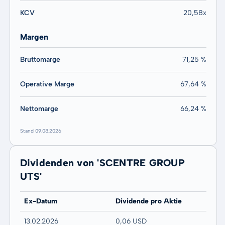
KCV
20,58x
Margen
Bruttomarge
71,25 %
Operative Marge
67,64 %
Nettomarge
66,24 %
Stand 09.08.2026
Dividenden von 'SCENTRE GROUP
UTS'
Ex-Datum
Dividende pro Aktie
13.02.2026
0,06 USD