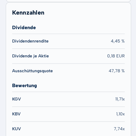
Kennzahlen
Dividende
Dividendenrendite
4,45 %
Dividende je Aktie
0,18 EUR
Ausschüttungsquote
47,78 %
Bewertung
KGV
11,71x
KBV
1,10x
KUV
7,74x