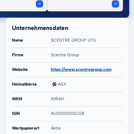
Unternehmensdaten
Name
SCENTRE GROUP UTS
Firma
Scentre Group
20 Jahre
Max
Website
https://www.scentregroup.com
54,53 %
48,44 %
Heimatbörse
ASX
WKN
A1156H
ISIN
AU000000SCG8
Wertpapierart
Aktie