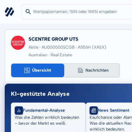
SCENTRE GROUP UTS
Aktie · AU000000SCG8
· A1156H
(XASX)
Australien · Real Estate
Übersicht
Nachrichten
KI-gestützte Analyse
Fundamental-Analyse
News Sentiment
Was die Zahlen wirklich bedeuten
Kaufchance oder Alar
– bevor der Markt es weiß.
Was die aktuellen Nac
wirklich bedeuten.