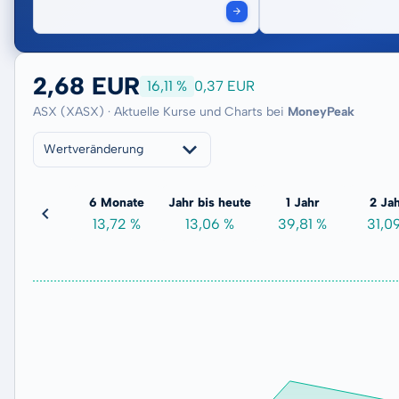
2,68 EUR
16,11 %
0,37 EUR
ASX (XASX) · Aktuelle Kurse und Charts bei
MoneyPeak
Wertveränderung
3 Monate
6 Monate
Jahr bis heute
1 Jahr
2 Ja
17,14 %
13,72 %
13,06 %
39,81 %
31,0