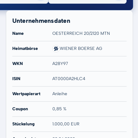
Unternehmensdaten
Name
OESTERREICH 20/2120 MTN
Heimatbörse
WIENER BOERSE AG
20 Jahre
Max
WKN
A28Y97
-
-
ISIN
AT0000A2HLC4
Wertpapierart
Anleihe
Coupon
0,85 %
Stückelung
1.000,00 EUR