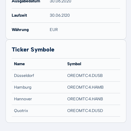
Ausgabedatum
30.06.2020
Laufzeit
30.06.2120
Währung
EUR
Ticker Symbole
Name
Symbol
Düsseldorf
OREOMTC4.DUSB
Hamburg
OREOMTC4.HAMB
Hannover
OREOMTC4.HANB
Quotrix
OREOMTC4.DUSD