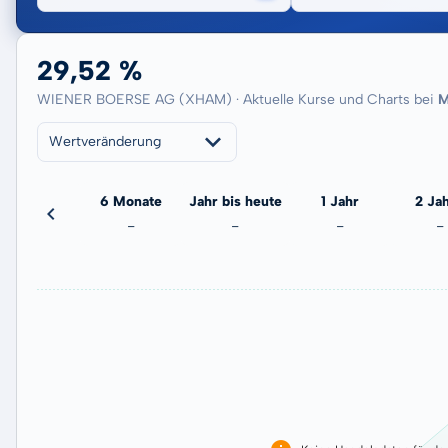
29,52 %
WIENER BOERSE AG (XHAM) · Aktuelle Kurse und Charts bei
M
Wertveränderung
3 Monate
6 Monate
Jahr bis heute
1 Jahr
2 Ja
-3,21 %
-
-
-
-