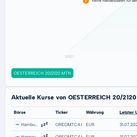
Keine Handelsdaten für de
OESTERREICH 20/2120 MTN
Aktuelle Kurse von OESTERREICH 20/212
Börse
Ticker
Währung
Letzter 
Hamburg
OREOMTC4.HAMB
EUR
31.07.20
Hannover
OREOMTC4.HANB
EUR
31.07.20