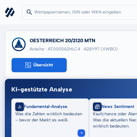
OESTERREICH 20/2120 MTN
Anleihe · AT0000A2HLC4
· A28Y97
(XWBO)
Übersicht
KI-gestützte Analyse
Fundamental-Analyse
News Sentiment
Was die Zahlen wirklich bedeuten
Kaufchance oder Alar
– bevor der Markt es weiß.
Was die aktuellen Nac
wirklich bedeuten.