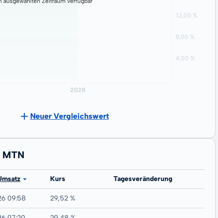
n ausgewählten Zeitraum verfügbar
Neuer Vergleichswert
0 MTN
Umsatz
Kurs
Tagesveränderung
26 09:58
29,52 %
26 07:20
29,48 %