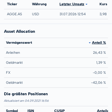
Börse
Ticker
Währung
Letzter Umsatz
Kurs
EURONEXT - EURONEXT AMSTERDAM
AGGE.AS
USD
31.07.2026 12:54
3,98 U
Asset Allocation
Vermögenswert
Anteil %
Anleihen
26,43 %
Geldmarkt
1,39 %
FX
-0,00 %
Geldmarkt
-42,06 %
Die größten Positionen
Aktualisiert am 04.09.2021 16:56
Symbol
ISIN
CUSIP
Name
Anteile