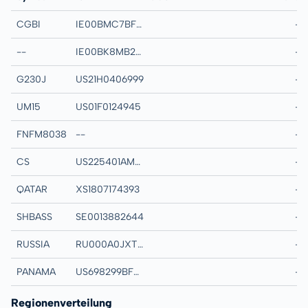
CGBI
IE00BMC7BF44
ISHARES CHINA 
-
--
IE00BK8MB266
BLK ICS USD LEA
-
G230J
US21H0406999
GNMA2 30YR TBA
-
UM15
US01F0124945
UMBS 15YR TBA(R
-
FNFM8038
--
FNMA 30YR 3% FIC
-
CS
US225401AM02
CREDIT SUISSE G
-
QATAR
XS1807174393
QATAR (STATE OF
-
SHBASS
SE0013882644
STADSHYPOTEK A
-
RUSSIA
RU000A0JXTS9
RUSSIAN FEDERAT
-
PANAMA
US698299BF03
PANAMA REPUBLI
-
Regionenverteilung