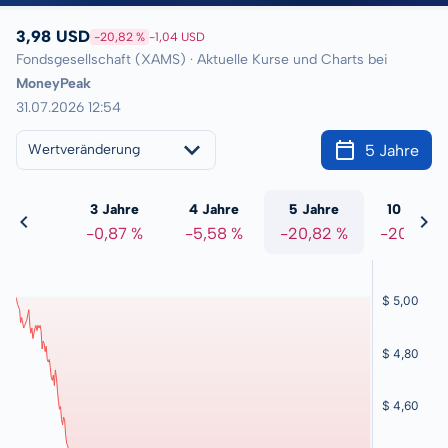
3,98 USD
-20,82 %
-1,04 USD
Fondsgesellschaft (XAMS) · Aktuelle Kurse und Charts bei
MoneyPeak
31.07.2026 12:54
5 Jahre
Wertveränderung
 Jahre
3 Jahre
4 Jahre
5 Jahre
10 Jahre
3,05 %
-0,87 %
-5,58 %
-20,82 %
-20,82 %