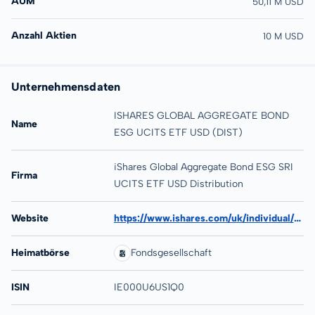
AUM
50,11 M USD
Anzahl Aktien
10 M USD
Unternehmensdaten
ISHARES GLOBAL AGGREGATE BOND
Name
ESG UCITS ETF USD (DIST)
iShares Global Aggregate Bond ESG SRI
Firma
UCITS ETF USD Distribution
Website
https://www.ishares.com/uk/individual/en/products/319887/ishares-global-aggregate-bond-esg-sri-ucits-etf
Heimatbörse
Fondsgesellschaft
ISIN
IE000U6US1Q0