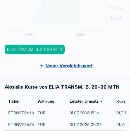
ELIA TRANSM. B. 20-30 MTN
Neuer Vergleichswert
Aktuelle Kurse von ELIA TRANSM. B. 20-30 MTN
Börse
Ticker
Währung
Letzter Umsatz
Kurs
Hamburg
ETBNVE96.HAMB
EUR
31.07.2026 15:16
91,11 %
Quotrix
ETBNVE96.DUSD
EUR
31.07.2026 05:27
91,16 %