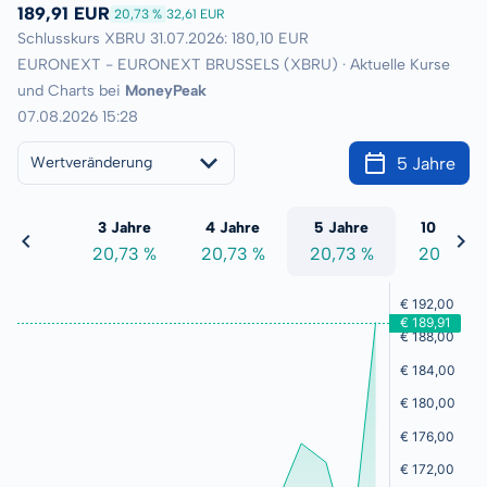
189,91 EUR
20,73 %
32,61 EUR
Schlusskurs XBRU 31.07.2026: 180,10 EUR
EURONEXT - EURONEXT BRUSSELS (XBRU) · Aktuelle Kurse
und Charts bei
MoneyPeak
07.08.2026 15:28
5 Jahre
Wertveränderung
 Jahre
3 Jahre
4 Jahre
5 Jahre
10 Jahre
0,73 %
20,73 %
20,73 %
20,73 %
20,73 %