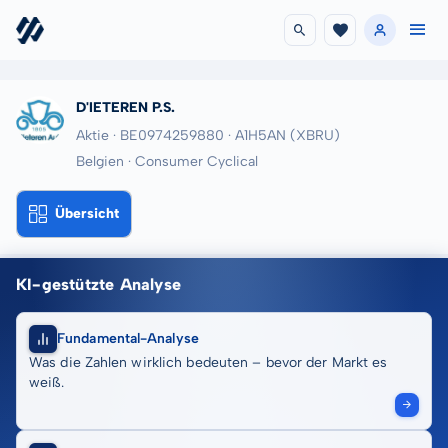
D'IETEREN P.S.
Aktie · BE0974259880
· A1H5AN
(XBRU)
Belgien · Consumer Cyclical
Übersicht
KI-gestützte Analyse
Fundamental-Analyse
Was die Zahlen wirklich bedeuten – bevor der Markt es
weiß.