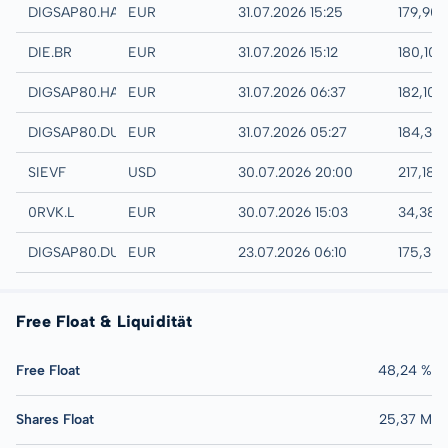
Hannover
DIGSAP80.HANB
EUR
31.07.2026 15:25
179,90
EURONEXT - EURONEXT BRUSSELS
DIE.BR
EUR
31.07.2026 15:12
180,10 
Hamburg
DIGSAP80.HAMB
EUR
31.07.2026 06:37
182,10 
Quotrix
DIGSAP80.DUSD
EUR
31.07.2026 05:27
184,30
UTC
SIEVF
USD
30.07.2026 20:00
217,18 
London
0RVK.L
EUR
30.07.2026 15:03
34,38 
Düsseldorf
DIGSAP80.DUSB
EUR
23.07.2026 06:10
175,30
Free Float & Liquidität
Free Float
48,24 %
Shares Float
25,37 M