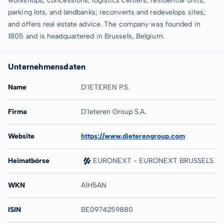
workshops, concessions, logistics centers, residential units,
parking lots, and landbanks; reconverts and redevelops sites;
and offers real estate advice. The company was founded in
1805 and is headquartered in Brussels, Belgium.
Unternehmensdaten
Name
D'IETEREN P.S.
Firma
D'Ieteren Group S.A.
Website
https://www.dieterengroup.com
Heimatbörse
EURONEXT - EURONEXT BRUSSELS
WKN
A1H5AN
ISIN
BE0974259880