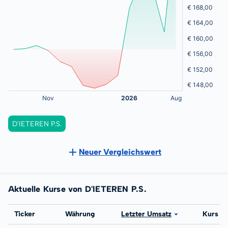
D'IETEREN P.S.
Neuer Vergleichswert
Aktuelle Kurse von D'IETEREN P.S.
Börse
Ticker
Währung
Letzter Umsatz
Kurs