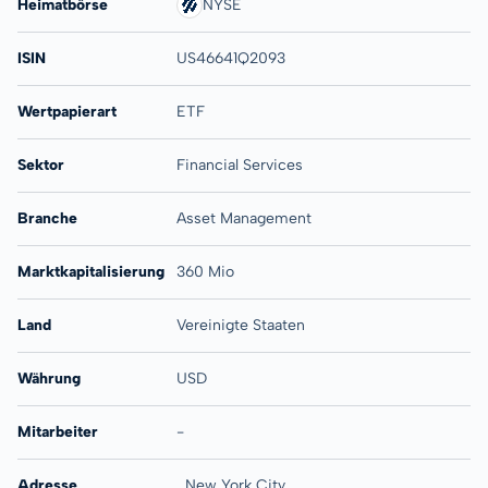
Heimatbörse
NYSE
ISIN
US46641Q2093
Wertpapierart
ETF
Sektor
Financial Services
Branche
Asset Management
Marktkapitalisierung
360 Mio
Land
Vereinigte Staaten
Währung
USD
Mitarbeiter
-
Adresse
, New York City