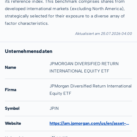
its reference index. This benchmark comprises shares from
developed international markets (excluding North America),
strategically selected for their exposure to a diverse array of
factor characteristics.
Aktualisiert am 25.07.2026 04:00
Unternehmensdaten
JPMORGAN DIVERSIFIED RETURN
Name
INTERNATIONAL EQUITY ETF
JPMorgan Diversified Return International
Firma
Equity ETF
Symbol
JPIN
Website
https://am.jpmorgan.com/us/en/asset-management/adv/products/jpmorgan-diversified-return-international-equity-etf-etf-shares-46641q209