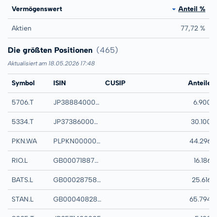
Vermögenswert
Anteil %
Aktien
77,72 %
Die größten Positionen
(465)
Aktualisiert am 18.05.2026 17:48
Symbol
ISIN
CUSIP
Name
Anteile
5706.T
JP3888400003
MITSUI KINZOKU 
6.900
5334.T
JP3738600000
NITERRA CO LTD
30.100
PKN.WA
PLPKN0000018
ORLEN SA COMM
44.296
RIO.L
GB0007188757
RIO TINTO PLC 
16.186
BATS.L
GB0002875804
BRITISH AMERIC
25.616
STAN.L
GB0004082847
STANDARD CHART
65.794