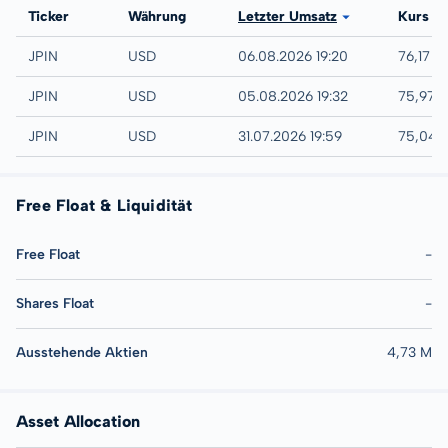
Börse
Ticker
Währung
Letzter Umsatz
Kurs
NYSE
JPIN
USD
06.08.2026 19:20
76,17 U
IEX
JPIN
USD
05.08.2026 19:32
75,97 
AMEX
JPIN
USD
31.07.2026 19:59
75,04 
Free Float & Liquidität
Free Float
-
Shares Float
-
Ausstehende Aktien
4,73 M
Asset Allocation