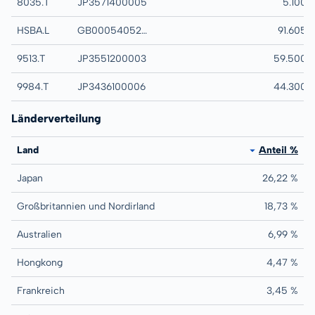
8035.T
JP3571400005
TOKYO ELECTRON
5.100
HSBA.L
GB0005405286
HSBC HOLDINGS
91.605
9513.T
JP3551200003
ELECTRIC POWE
59.500
9984.T
JP3436100006
SOFTBANK GROU
44.300
Länderverteilung
Land
Anteil %
Japan
26,22 %
Großbritannien und Nordirland
18,73 %
Australien
6,99 %
Hongkong
4,47 %
Frankreich
3,45 %