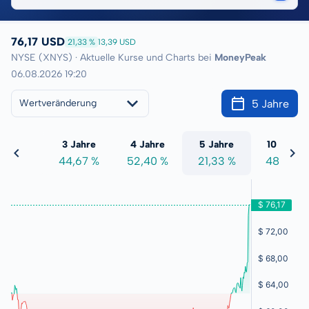
76,17 USD
21,33 %
13,39 USD
NYSE (XNYS) · Aktuelle Kurse und Charts bei
MoneyPeak
06.08.2026 19:20
5 Jahre
Wertveränderung
 Jahre
3 Jahre
4 Jahre
5 Jahre
10 Jahre
0,66 %
44,67 %
52,40 %
21,33 %
48,97 %