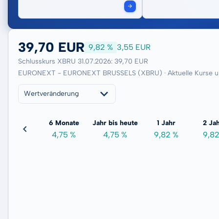
39,70 EUR
9,82 %
3,55 EUR
Schlusskurs XBRU 31.07.2026: 39,70 EUR
EURONEXT - EURONEXT BRUSSELS (XBRU) · Aktuelle Kurse u
Wertveränderung
3 Monate
6 Monate
Jahr bis heute
1 Jahr
2 Ja
-9,36 %
4,75 %
4,75 %
9,82 %
9,8