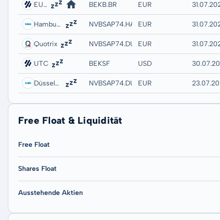
EURONEXT - EURONEXT BRUSSELS
BEKB.BR
EUR
31.07.202
Hamburg
NVBSAP74.HAMB
EUR
31.07.20
Quotrix
NVBSAP74.DUSD
EUR
31.07.20
UTC
BEKSF
USD
30.07.2
Düsseldorf
NVBSAP74.DUSB
EUR
23.07.20
Free Float & Liquidität
Free Float
Shares Float
Ausstehende Aktien