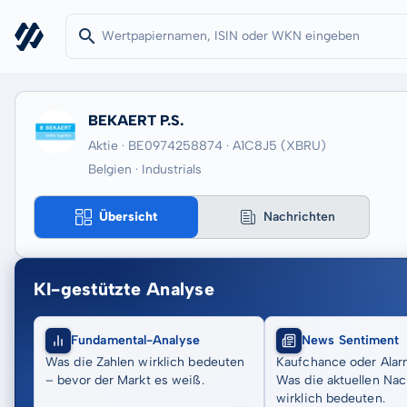
BEKAERT P.S.
Aktie · BE0974258874
· A1C8J5
(XBRU)
Belgien · Industrials
Übersicht
Nachrichten
KI-gestützte Analyse
Fundamental-Analyse
News Sentiment
Was die Zahlen wirklich bedeuten
Kaufchance oder Alar
– bevor der Markt es weiß.
Was die aktuellen Nac
wirklich bedeuten.