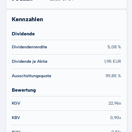
Kennzahlen
Dividende
Dividendenrendite
5,08 %
Dividende je Aktie
1,95 EUR
Ausschüttungsquote
119,85 %
Bewertung
KGV
22,96x
KBV
0,90x