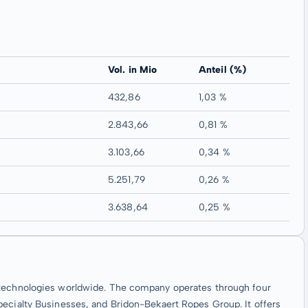
Vol. in Mio
Anteil (%)
432,86
1,03 %
2.843,66
0,81 %
3.103,66
0,34 %
5.251,79
0,26 %
3.638,64
0,25 %
 technologies worldwide. The company operates through four
pecialty Businesses, and Bridon-Bekaert Ropes Group. It offers