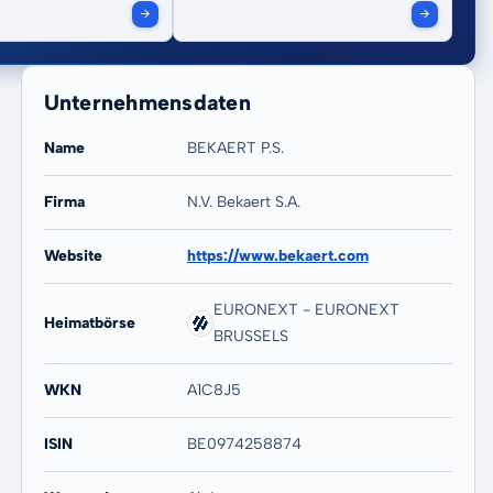
Unternehmensdaten
Name
BEKAERT P.S.
Firma
N.V. Bekaert S.A.
Website
https://www.bekaert.com
20 Jahre
Max
9,82 %
9,82 %
EURONEXT - EURONEXT
Heimatbörse
BRUSSELS
WKN
A1C8J5
ISIN
BE0974258874