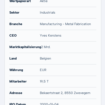
Wertpapierart
Aktie
Sektor
Industrials
Branche
Manufacturing - Metal Fabrication
CEO
Yves Kerstens
Marktkapitalisierung
2 Mrd.
Land
Belgien
Währung
EUR
Mitarbeiter
19,5 T
Adresse
Bekaertstraat 2, 8550 Zwevegem
IPO Datum
2000-01-04