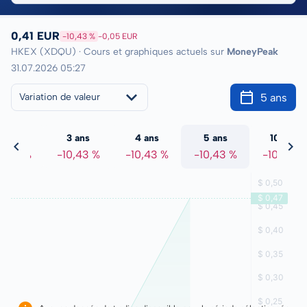
0,41 EUR
-10,43 %
-0,05 EUR
HKEX (XDQU) · Cours et graphiques actuels sur
MoneyPeak
31.07.2026 05:27
5 ans
Variation de valeur
2 ans
3 ans
4 ans
5 ans
10 ans
0,43 %
-10,43 %
-10,43 %
-10,43 %
-10,43 %