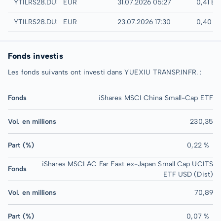
Quotrix
YTILRS28.DUSD
EUR
31.07.2026 05:27
0,41 E
Düsseldorf
YTILRS28.DUSB
EUR
23.07.2026 17:30
0,40 E
Fonds investis
Les fonds suivants ont investi dans YUEXIU TRANSP.INFR. :
Fonds
iShares MSCI China Small-Cap ETF
Vol. en millions
230,35
Part (%)
0,22 %
iShares MSCI AC Far East ex-Japan Small Cap UCITS
Fonds
ETF USD (Dist)
Vol. en millions
70,89
Part (%)
0,07 %