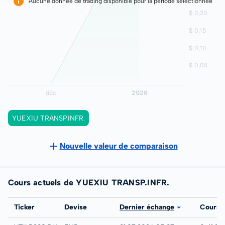
Aucune donnée de trading disponible pour la période sélectionnée
YUEXIU TRANSP.INFR.
Nouvelle valeur de comparaison
Cours actuels de YUEXIU TRANSP.INFR.
Bourse
Ticker
Devise
Dernier échange
Cours