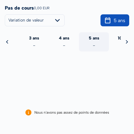
Pas de cours
0,00 EUR
5 ans
Variation de valeur
2 ans
3 ans
4 ans
5 ans
10 ans
-
-
-
-
-
Nous n'avons pas assez de points de données