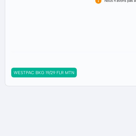
Nous n'avons pas 
WESTPAC BKG 19/29 FLR MTN