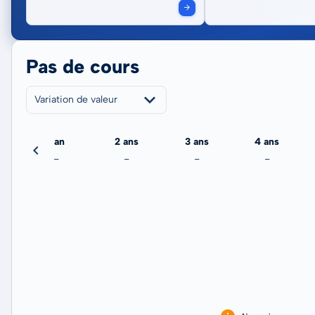
Pas de cours
Variation de valeur
jour
1 an
2 ans
3 ans
4 ans
-
-
-
-