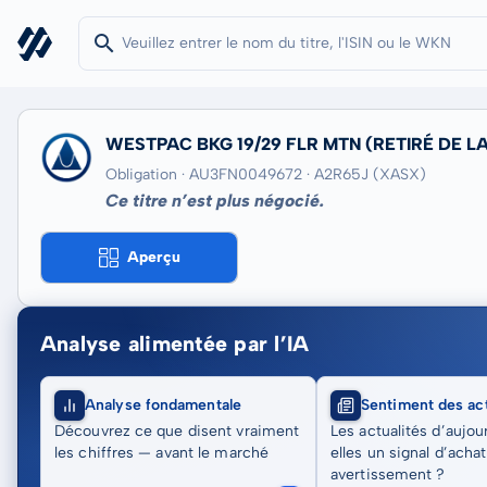
WESTPAC BKG 19/29 FLR MTN
(RETIRÉ DE L
Obligation · AU3FN0049672
· A2R65J
(XASX)
Ce titre n’est plus négocié.
Aperçu
Analyse alimentée par l’IA
Analyse fondamentale
Sentiment des act
Découvrez ce que disent vraiment
Les actualités d’aujou
les chiffres — avant le marché
elles un signal d’acha
avertissement ?