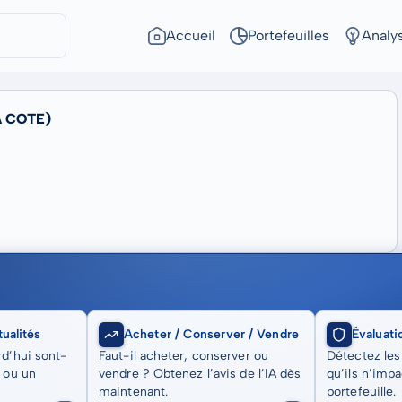
Accueil
Portefeuilles
Analy
A COTE)
ualités
Acheter / Conserver / Vendre
Évaluati
rd’hui sont-
Faut-il acheter, conserver ou
Détectez les
t ou un
vendre ? Obtenez l’avis de l’IA dès
qu’ils n’imp
maintenant.
portefeuille.