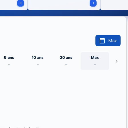
Max
5 ans
10 ans
20 ans
Max
-
-
-
-