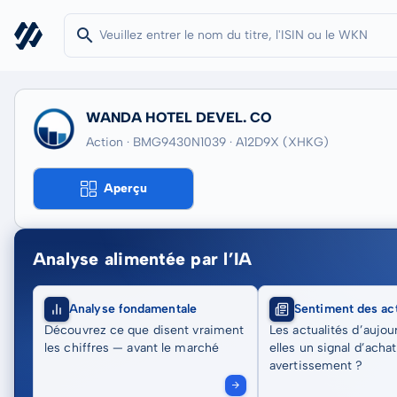
WANDA HOTEL DEVEL. CO
Action · BMG9430N1039
· A12D9X
(XHKG)
Aperçu
Analyse alimentée par l’IA
Analyse fondamentale
Sentiment des act
Découvrez ce que disent vraiment
Les actualités d’aujou
les chiffres — avant le marché
elles un signal d’acha
avertissement ?