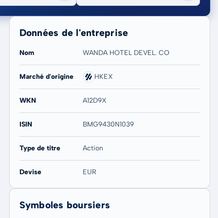
Données de l'entreprise
Nom
WANDA HOTEL DEVEL. CO
Marché d'origine
HKEX
20 ans
Max
WKN
A12D9X
-62,50 %
-62,50 %
ISIN
BMG9430N1039
Type de titre
Action
Devise
EUR
Symboles boursiers