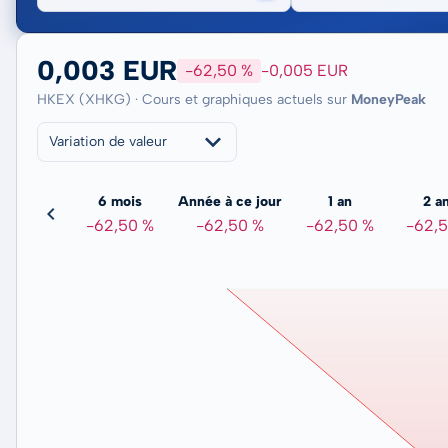
0,003 EUR
-62,50 %
-0,005 EUR
HKEX (XHKG) · Cours et graphiques actuels sur
MoneyPeak
Variation de valeur
3 mois
6 mois
Année à ce jour
1 an
2 a
0,00 %
-62,50 %
-62,50 %
-62,50 %
-62,