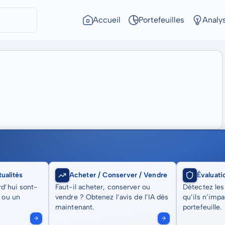
Accueil
Portefeuilles
Analy
ualités
Acheter / Conserver / Vendre
Évaluati
rd’hui sont-
Faut-il acheter, conserver ou
Détectez les
t ou un
vendre ? Obtenez l’avis de l’IA dès
qu’ils n’imp
maintenant.
portefeuille.