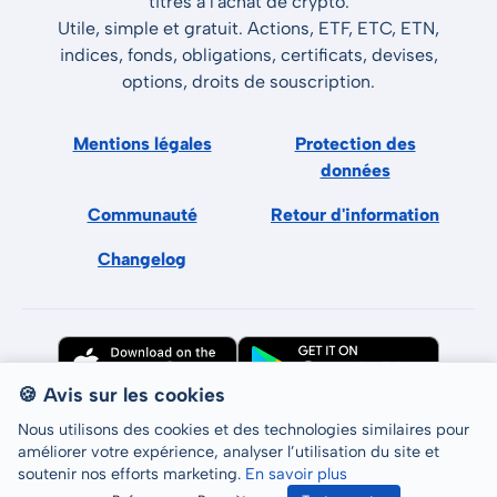
titres à l'achat de crypto.
Utile, simple et gratuit. Actions, ETF, ETC, ETN,
indices, fonds, obligations, certificats, devises,
options, droits de souscription.
Mentions légales
Protection des
données
Communauté
Retour d'information
Changelog
🍪 Avis sur les cookies
Nous utilisons des cookies et des technologies similaires pour
améliorer votre expérience, analyser l’utilisation du site et
soutenir nos efforts marketing.
En savoir plus
Tous droits réservés © LCP GmbH 2026