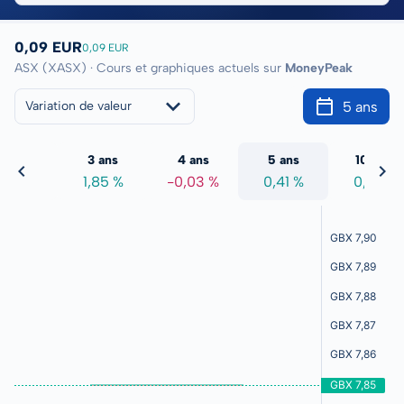
0,09 EUR
0,09 EUR
ASX (XASX) · Cours et graphiques actuels sur
MoneyPeak
5 ans
Variation de valeur
2 ans
3 ans
4 ans
5 ans
10 ans
,12 %
1,85 %
-0,03 %
0,41 %
0,71 %