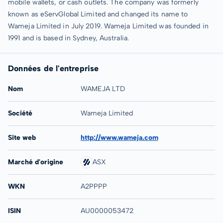
mobile wallets, or cash outlets. The company was formerly
known as eServGlobal Limited and changed its name to
Wameja Limited in July 2019. Wameja Limited was founded in
1991 and is based in Sydney, Australia.
Données de l'entreprise
Nom
WAMEJA LTD
Société
Wameja Limited
Site web
http://www.wameja.com
Marché d'origine
ASX
WKN
A2PPPP
ISIN
AU0000053472