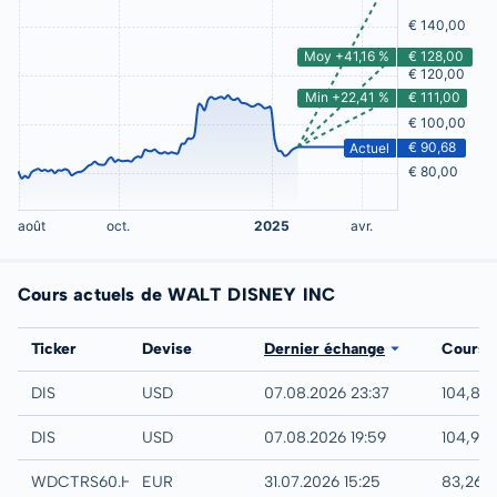
Cours actuels de WALT DISNEY INC
Bourse
Ticker
Devise
Dernier échange
Cours
NYSE
DIS
USD
07.08.2026 23:37
104,84
IEX
DIS
USD
07.08.2026 19:59
104,90
Hamburg
WDCTRS60.HAMB
EUR
31.07.2026 15:25
83,26 