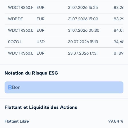
Hannover
WDCTRS60.HANB
EUR
31.07.2026 15:25
83,26 
XETRA
WDP.DE
EUR
31.07.2026 15:09
83,29 
Quotrix
WDCTRS60.DUSD
EUR
31.07.2026 05:30
84,06 
London
0QZO.L
USD
30.07.2026 15:13
94,68 
Düsseldorf
WDCTRS60.DUSB
EUR
23.07.2026 17:31
81,89 
Notation du Risque ESG
B
Bon
Flottant et Liquidité des Actions
Flottant Libre
99,84 %