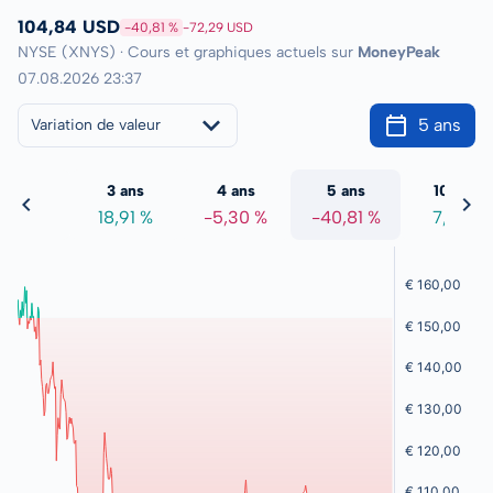
104,84 USD
-40,81 %
-72,29 USD
NYSE (XNYS) · Cours et graphiques actuels sur
MoneyPeak
07.08.2026 23:37
5 ans
Variation de valeur
2 ans
3 ans
4 ans
5 ans
10 ans
1,94 %
18,91 %
-5,30 %
-40,81 %
7,71 %