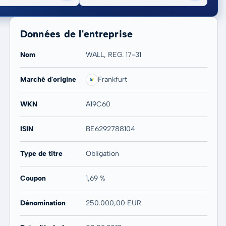
Données de l'entreprise
Nom
WALL, REG. 17-31
Marché d'origine
Frankfurt
20 ans
Max
-
-
WKN
A19C60
ISIN
BE6292788104
Type de titre
Obligation
Coupon
1,69 %
Dénomination
250.000,00 EUR