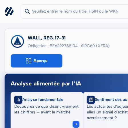
WALL, REG. 17-31
Obligation · BE6292788104
· A19C60
(XFRA)
Aperçu
Analyse alimentée par l’IA
Analyse fondamentale
Sentiment des act
Découvrez ce que disent vraiment
Les actualités d’aujou
les chiffres — avant le marché
elles un signal d’acha
avertissement ?