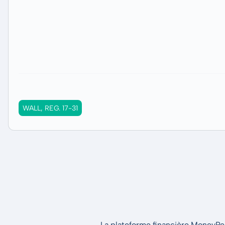
WALL, REG. 17-31
La plateforme financière MoneyPeak