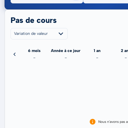
Pas de cours
Variation de valeur
3 mois
6 mois
Année à ce jour
1 an
2 a
-
-
-
-
-
Nous n'avons pas 