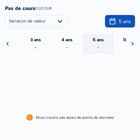
Pas de cours
0,00 EUR
5 ans
Variation de valeur
2 ans
3 ans
4 ans
5 ans
10 ans
-
-
-
-
-
Nous n'avons pas assez de points de données