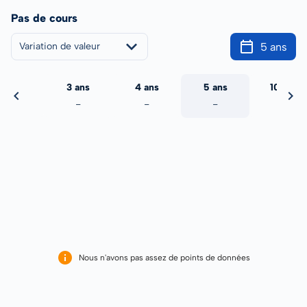
Pas de cours
5 ans
Variation de valeur
2 ans
3 ans
4 ans
5 ans
10 ans
-
-
-
-
-
Nous n'avons pas assez de points de données