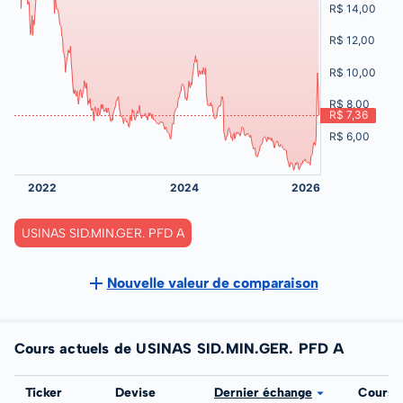
USINAS SID.MIN.GER. PFD A
Nouvelle valeur de comparaison
Cours actuels de USINAS SID.MIN.GER. PFD A
Bourse
Ticker
Devise
Dernier échange
Cours