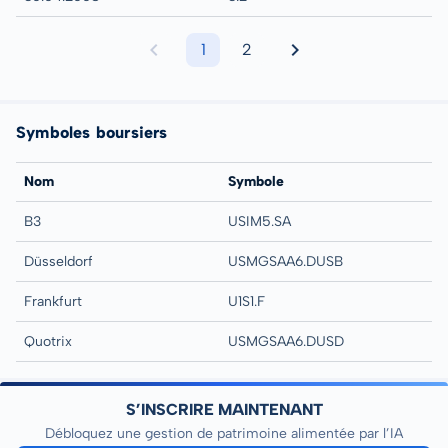
1
2
Symboles boursiers
Nom
Symbole
B3
USIM5.SA
Düsseldorf
USMGSAA6.DUSB
Frankfurt
U1S1.F
Quotrix
USMGSAA6.DUSD
S’INSCRIRE MAINTENANT
Débloquez une gestion de patrimoine alimentée par l’IA