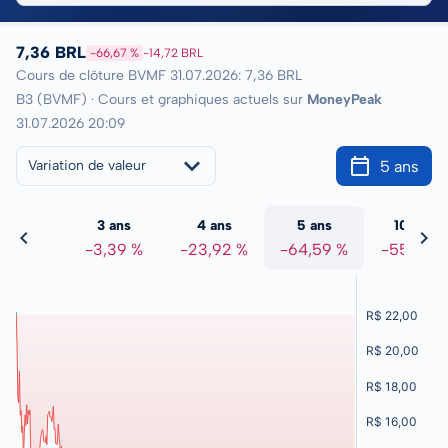
7,36 BRL
-66,67 %
-14,72 BRL
Cours de clôture BVMF 31.07.2026: 7,36 BRL
B3 (BVMF) · Cours et graphiques actuels sur
MoneyPeak
31.07.2026 20:09
5 ans
Variation de valeur
2 ans
3 ans
4 ans
5 ans
10 ans
6,13 %
-3,39 %
-23,92 %
-64,59 %
-55,07 %