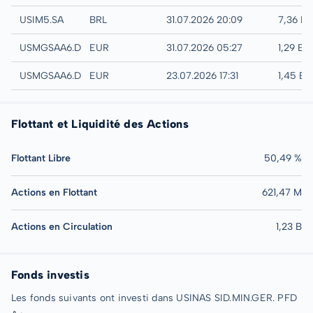
B3
USIM5.SA
BRL
31.07.2026 20:09
7,36 BR
Quotrix
USMGSAA6.DUSD
EUR
31.07.2026 05:27
1,29 EU
Düsseldorf
USMGSAA6.DUSB
EUR
23.07.2026 17:31
1,45 E
Flottant et Liquidité des Actions
Flottant Libre
50,49 %
Actions en Flottant
621,47 M
Actions en Circulation
1,23 B
Fonds investis
Les fonds suivants ont investi dans USINAS SID.MIN.GER. PFD