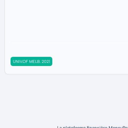
UNIV.OF MELB. 2021
La plateforme financière MoneyPeak