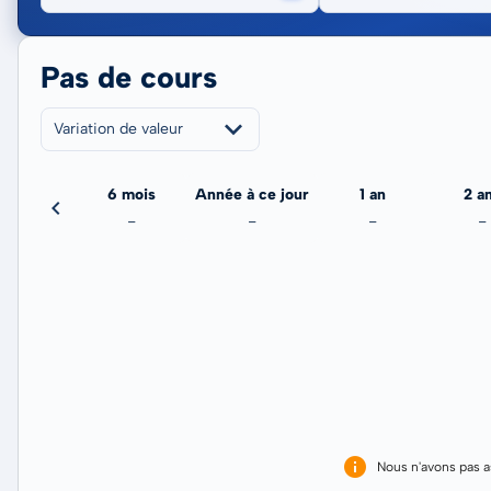
Pas de cours
Variation de valeur
3 mois
6 mois
Année à ce jour
1 an
2 a
-
-
-
-
-
Nous n'avons pas 