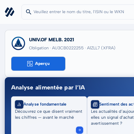
UNIV.OF MELB. 2021
Obligation · AU3CB0222255
· A1ZLL7
(XFRA)
Aperçu
Analyse alimentée par l’IA
Analyse fondamentale
Sentiment des act
Découvrez ce que disent vraiment
Les actualités d’aujou
les chiffres — avant le marché
elles un signal d’acha
avertissement ?