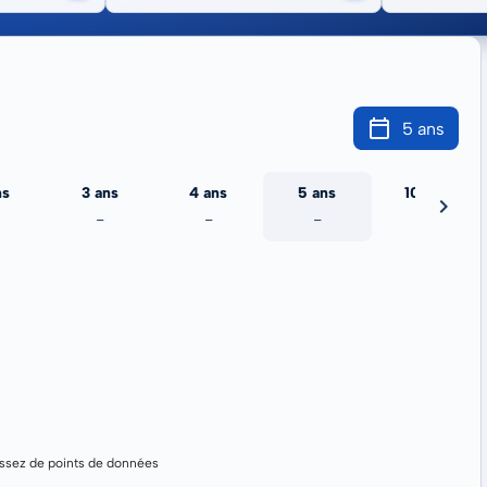
5 ans
ns
3 ans
4 ans
5 ans
10 ans
-
-
-
-
assez de points de données