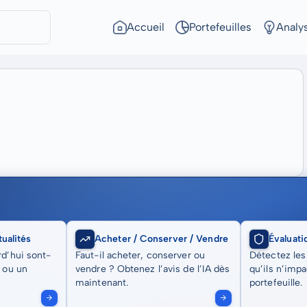
Accueil
Portefeuilles
Analy
ualités
Acheter / Conserver / Vendre
Évaluati
rd’hui sont-
Faut-il acheter, conserver ou
Détectez les
t ou un
vendre ? Obtenez l’avis de l’IA dès
qu’ils n’imp
maintenant.
portefeuille.