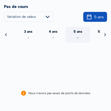
Pas de cours
5 ans
Variation de valeur
2 ans
3 ans
4 ans
5 ans
10 ans
-
-
-
-
-
Nous n'avons pas assez de points de données