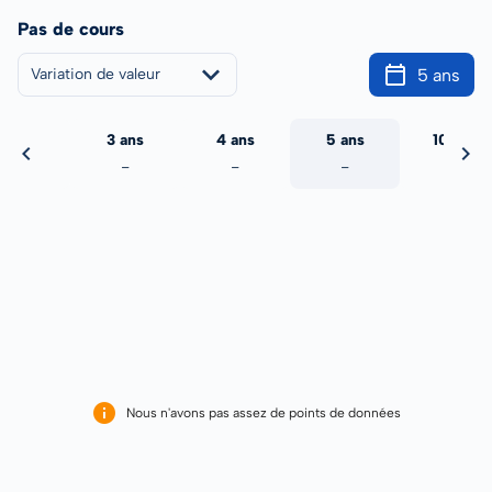
Pas de cours
5 ans
Variation de valeur
2 ans
3 ans
4 ans
5 ans
10 ans
-
-
-
-
-
Nous n'avons pas assez de points de données