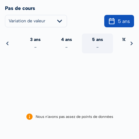
Pas de cours
5 ans
Variation de valeur
2 ans
3 ans
4 ans
5 ans
10 ans
-
-
-
-
-
Nous n'avons pas assez de points de données